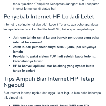
terus nyalakan “Tampilkan Kecepatan Jaringan” biar kecepatan
internet lo muncul di status bar!
Penyebab Internet HP Lo Jadi Lelet
Internet lo sering lemot dan bikin kesel? Tenang, ada beberapa alasan
kenapa internet lo suka tiba-tiba lelet! Nih, beberapa penyebabnya:
Jaringan terlalu ramai karena banyak pengguna yang pakai
internet bersamaan!
Jarak lo dari pemancar sinyal terlalu jauh, jadi sinyalnya
lemah!
Provider lo pakai sistem FUP, jadi setelah kuota tertentu,
kecepatannya turun!
HP lo banyak aplikasi latar belakang yang nyedot kuota
tanpa lo sadar!
Tips Ampuh Biar Internet HP Tetap
Ngebut!
Biar internet lo tetap ngebut dan nggak lelet lagi, lo bisa coba beberapa
trik simpel ini:
Pilih jaringan yang lebih stabil, kayak WiFi atau 5G!