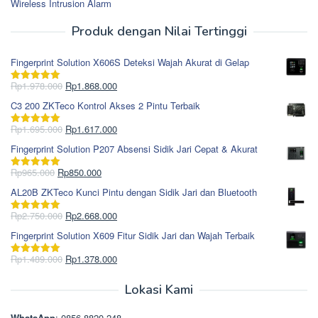
Wireless Intrusion Alarm
Produk dengan Nilai Tertinggi
Fingerprint Solution X606S Deteksi Wajah Akurat di Gelap
Harga
Harga
Rp
1.978.000
Rp
1.868.000
Dinilai
5.00
aslinya
saat
dari 5
C3 200 ZKTeco Kontrol Akses 2 Pintu Terbaik
adalah:
ini
Rp1.978.000.
adalah:
Harga
Harga
Rp
1.695.000
Rp
1.617.000
Dinilai
5.00
Rp1.868.000.
aslinya
saat
dari 5
Fingerprint Solution P207 Absensi Sidik Jari Cepat & Akurat
adalah:
ini
Rp1.695.000.
adalah:
Harga
Harga
Rp
965.000
Rp
850.000
Dinilai
5.00
Rp1.617.000.
aslinya
saat
dari 5
AL20B ZKTeco Kunci Pintu dengan Sidik Jari dan Bluetooth
adalah:
ini
Rp965.000.
adalah:
Harga
Harga
Rp
2.750.000
Rp
2.668.000
Dinilai
5.00
Rp850.000.
aslinya
saat
dari 5
Fingerprint Solution X609 Fitur Sidik Jari dan Wajah Terbaik
adalah:
ini
Rp2.750.000.
adalah:
Harga
Harga
Rp
1.489.000
Rp
1.378.000
Dinilai
5.00
Rp2.668.000.
aslinya
saat
dari 5
adalah:
ini
Lokasi Kami
Rp1.489.000.
adalah:
Rp1.378.000.
WhatsApp
: 0856 8820 248