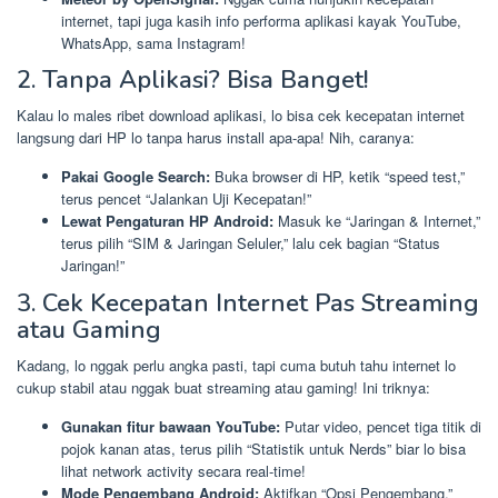
internet, tapi juga kasih info performa aplikasi kayak YouTube,
WhatsApp, sama Instagram!
2. Tanpa Aplikasi? Bisa Banget!
Kalau lo males ribet download aplikasi, lo bisa cek kecepatan internet
langsung dari HP lo tanpa harus install apa-apa! Nih, caranya:
Pakai Google Search:
Buka browser di HP, ketik “speed test,”
terus pencet “Jalankan Uji Kecepatan!”
Lewat Pengaturan HP Android:
Masuk ke “Jaringan & Internet,”
terus pilih “SIM & Jaringan Seluler,” lalu cek bagian “Status
Jaringan!”
3. Cek Kecepatan Internet Pas Streaming
atau Gaming
Kadang, lo nggak perlu angka pasti, tapi cuma butuh tahu internet lo
cukup stabil atau nggak buat streaming atau gaming! Ini triknya:
Gunakan fitur bawaan YouTube:
Putar video, pencet tiga titik di
pojok kanan atas, terus pilih “Statistik untuk Nerds” biar lo bisa
lihat network activity secara real-time!
Mode Pengembang Android:
Aktifkan “Opsi Pengembang,”