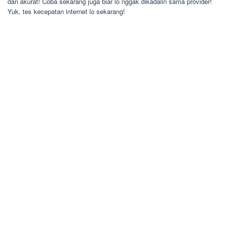
dan akurat! Coba sekarang juga biar lo nggak dikadalin sama provider!
Yuk, tes kecepatan internet lo sekarang!