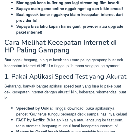
Biar nggak kena buffering pas lagi streaming film favorit!
Supaya main game online nggak nge-lag dan bikin emosi!
Buat ngecek bener nggaknya klaim kecepatan internet dari
provider lo!
Supaya bisa tahu kapan harus ganti provider atau upgrade
paket internet!
Cara Melihat Kecepatan Internet di
HP Paling Gampang
Biar nggak bingung, nih gue kasih tahu cara paling gampang buat cek
kecepatan internet di HP! Lo tinggal pilih mana yang paling nyaman!
1. Pakai Aplikasi Speed Test yang Akurat
Sekarang, banyak banget aplikasi speed test yang bisa lo pake buat
cek kecepatan internet dengan akurat! Nih, beberapa rekomendasi buat
lo:
Speedtest by Ookla:
Tinggal download, buka aplikasinya,
pencet “Go,” terus tunggu beberapa detik sampai hasilnya keluar!
FAST by Netflix:
Buka aplikasinya atau langsung ke fast.com,
terus otomatis langsung muncul hasil kecepatan internet lo!
Meteor by OpenSignal:
Nggak cuma nunjukin kecepatan