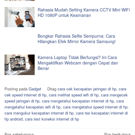
Rahasia Mudah Setting Kamera CCTV Mini WiFi
HD 1080P untuk Keamanan
Bongkar Rahasia Selfie Sempurna: Cara
Hilangkan Efek Mirror Kamera Samsung!
Kamera Laptop Tidak Berfungsi? Ini Cara
Mengaktifkan Webcam dengan Cepat dan
Benar
Posting pada
Gadget
Ditag
cara cek kecepatan jaringan di hp
,
cara
cek speed internet di hp
,
cara melihat speed wifi di hp
,
cara mengecek
speed jaringan di hp
,
cara mengetahui kecepatan internet di hp
,
cara
mengetahui kecepatan wifi di hp
,
cara mengetahui speed internet di hp
,
cara mengukur kecepatan internet di hp
,
cara tes kecepatan internet di
hp android
,
cara test koneksi internet di hp
Pos sebelumnya
Pos berikutnya