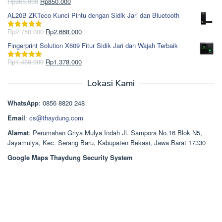
Rp1.695.000.
adalah:
Harga
Harga
Rp
965.000
Rp
850.000
Dinilai
5.00
Rp1.617.000.
aslinya
saat
dari 5
AL20B ZKTeco Kunci Pintu dengan Sidik Jari dan Bluetooth
adalah:
ini
Rp965.000.
adalah:
Harga
Harga
Rp
2.750.000
Rp
2.668.000
Dinilai
5.00
Rp850.000.
aslinya
saat
dari 5
Fingerprint Solution X609 Fitur Sidik Jari dan Wajah Terbaik
adalah:
ini
Rp2.750.000.
adalah:
Harga
Harga
Rp
1.489.000
Rp
1.378.000
Dinilai
5.00
Rp2.668.000.
aslinya
saat
dari 5
adalah:
ini
Lokasi Kami
Rp1.489.000.
adalah:
Rp1.378.000.
WhatsApp
: 0856 8820 248
Email
:
cs@thaydung.com
Alamat
: Perumahan Griya Mulya Indah Jl. Sampora No.16 Blok N5,
Jayamulya, Kec. Serang Baru, Kabupaten Bekasi, Jawa Barat 17330
Google Maps Thaydung Security System