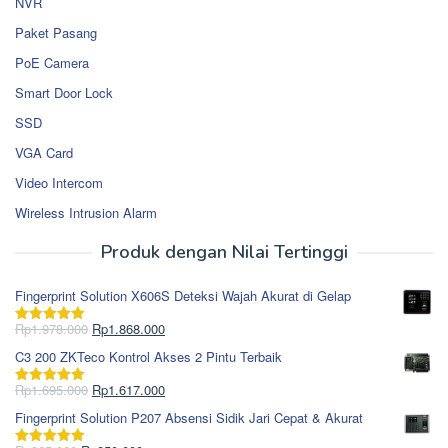
NVR
Paket Pasang
PoE Camera
Smart Door Lock
SSD
VGA Card
Video Intercom
Wireless Intrusion Alarm
Produk dengan Nilai Tertinggi
Fingerprint Solution X606S Deteksi Wajah Akurat di Gelap
Harga
Harga
Rp
1.978.000
Rp
1.868.000
Dinilai
5.00
aslinya
saat
dari 5
C3 200 ZKTeco Kontrol Akses 2 Pintu Terbaik
adalah:
ini
Rp1.978.000.
adalah:
Harga
Harga
Rp
1.695.000
Rp
1.617.000
Dinilai
5.00
Rp1.868.000.
aslinya
saat
dari 5
Fingerprint Solution P207 Absensi Sidik Jari Cepat & Akurat
adalah:
ini