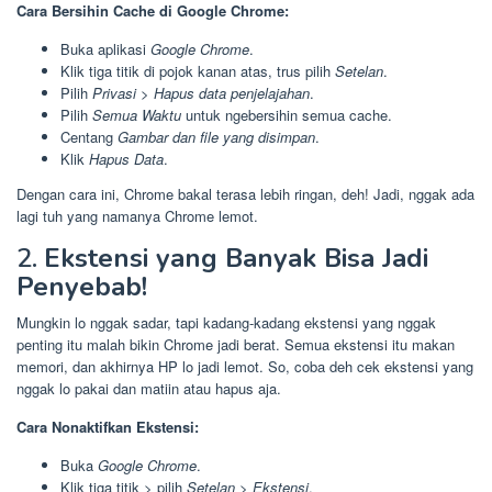
Cara Bersihin Cache di Google Chrome:
Buka aplikasi
Google Chrome
.
Klik tiga titik di pojok kanan atas, trus pilih
Setelan
.
Pilih
Privasi
>
Hapus data penjelajahan
.
Pilih
Semua Waktu
untuk ngebersihin semua cache.
Centang
Gambar dan file yang disimpan
.
Klik
Hapus Data
.
Dengan cara ini, Chrome bakal terasa lebih ringan, deh! Jadi, nggak ada
lagi tuh yang namanya Chrome lemot.
2.
Ekstensi yang Banyak Bisa Jadi
Penyebab!
Mungkin lo nggak sadar, tapi kadang-kadang ekstensi yang nggak
penting itu malah bikin Chrome jadi berat. Semua ekstensi itu makan
memori, dan akhirnya HP lo jadi lemot. So, coba deh cek ekstensi yang
nggak lo pakai dan matiin atau hapus aja.
Cara Nonaktifkan Ekstensi:
Buka
Google Chrome
.
Klik tiga titik > pilih
Setelan
>
Ekstensi
.