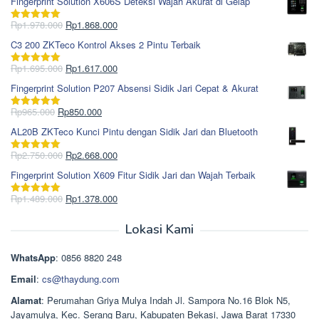
Fingerprint Solution X606S Deteksi Wajah Akurat di Gelap
Harga
Harga
Rp
1.978.000
Rp
1.868.000
Dinilai
5.00
aslinya
saat
dari 5
C3 200 ZKTeco Kontrol Akses 2 Pintu Terbaik
adalah:
ini
Rp1.978.000.
adalah:
Harga
Harga
Rp
1.695.000
Rp
1.617.000
Dinilai
5.00
Rp1.868.000.
aslinya
saat
dari 5
Fingerprint Solution P207 Absensi Sidik Jari Cepat & Akurat
adalah:
ini
Rp1.695.000.
adalah:
Harga
Harga
Rp
965.000
Rp
850.000
Dinilai
5.00
Rp1.617.000.
aslinya
saat
dari 5
AL20B ZKTeco Kunci Pintu dengan Sidik Jari dan Bluetooth
adalah:
ini
Rp965.000.
adalah:
Harga
Harga
Rp
2.750.000
Rp
2.668.000
Dinilai
5.00
Rp850.000.
aslinya
saat
dari 5
Fingerprint Solution X609 Fitur Sidik Jari dan Wajah Terbaik
adalah:
ini
Rp2.750.000.
adalah:
Harga
Harga
Rp
1.489.000
Rp
1.378.000
Dinilai
5.00
Rp2.668.000.
aslinya
saat
dari 5
adalah:
ini
Lokasi Kami
Rp1.489.000.
adalah:
Rp1.378.000.
WhatsApp
: 0856 8820 248
Email
:
cs@thaydung.com
Alamat
: Perumahan Griya Mulya Indah Jl. Sampora No.16 Blok N5,
Jayamulya, Kec. Serang Baru, Kabupaten Bekasi, Jawa Barat 17330