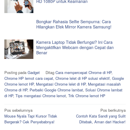
HD 1080P untuk Keamanan
Bongkar Rahasia Selfie Sempurna: Cara
Hilangkan Efek Mirror Kamera Samsung!
Kamera Laptop Tidak Berfungsi? Ini Cara
Mengaktifkan Webcam dengan Cepat dan
Benar
Posting pada
Gadget
Ditag
Cara mempercepat Chrome di HP
,
Chrome HP lemot cara cepat
,
Chrome lelet di HP solusi efektif
,
Google
Chrome lemot HP
,
Mengatasi Chrome lelet di HP
,
Mengatasi masalah
Chrome di HP
,
Perbaiki Google Chrome lambat
,
Solusi Chrome lambat
di HP
,
Tips mengatasi Chrome lemot
,
Trik Chrome lemot HP
Navigasi
Pos sebelumnya
Pos berikutnya
Mouse Nyala Tapi Kursor Tidak
Contoh Kata Sandi yang Sulit
pos
Bergerak? Cek Penyebabnya!
Ditebak, Aman dari Hacker!