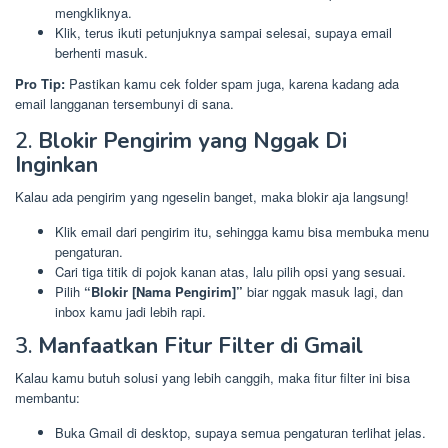
mengkliknya.
Klik, terus ikuti petunjuknya sampai selesai, supaya email
berhenti masuk.
Pro Tip:
Pastikan kamu cek folder spam juga, karena kadang ada
email langganan tersembunyi di sana.
2.
Blokir Pengirim yang Nggak Di
Inginkan
Kalau ada pengirim yang ngeselin banget, maka blokir aja langsung!
Klik email dari pengirim itu, sehingga kamu bisa membuka menu
pengaturan.
Cari tiga titik di pojok kanan atas, lalu pilih opsi yang sesuai.
Pilih
“Blokir [Nama Pengirim]”
biar nggak masuk lagi, dan
inbox kamu jadi lebih rapi.
3.
Manfaatkan Fitur Filter di Gmail
Kalau kamu butuh solusi yang lebih canggih, maka fitur filter ini bisa
membantu:
Buka Gmail di desktop, supaya semua pengaturan terlihat jelas.