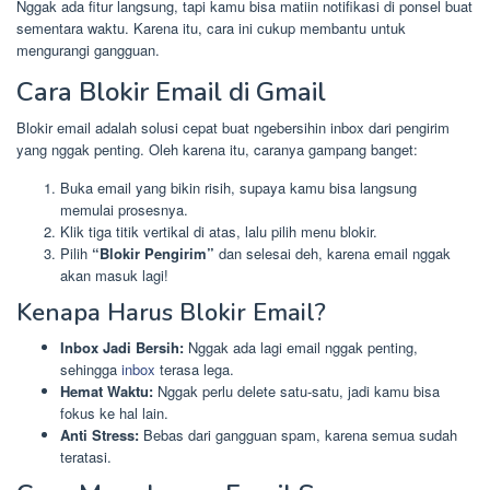
Nggak ada fitur langsung, tapi kamu bisa matiin notifikasi di ponsel buat
sementara waktu. Karena itu, cara ini cukup membantu untuk
mengurangi gangguan.
Cara Blokir Email di Gmail
Blokir email adalah solusi cepat buat ngebersihin inbox dari pengirim
yang nggak penting. Oleh karena itu, caranya gampang banget:
Buka email yang bikin risih, supaya kamu bisa langsung
memulai prosesnya.
Klik tiga titik vertikal di atas, lalu pilih menu blokir.
Pilih
“Blokir Pengirim”
dan selesai deh, karena email nggak
akan masuk lagi!
Kenapa Harus Blokir Email?
Inbox Jadi Bersih:
Nggak ada lagi email nggak penting,
sehingga
inbox
terasa lega.
Hemat Waktu:
Nggak perlu delete satu-satu, jadi kamu bisa
fokus ke hal lain.
Anti Stress:
Bebas dari gangguan spam, karena semua sudah
teratasi.