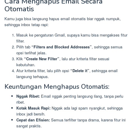
Cara Menghapus Email Secara
Otomatis
Kamu juga bisa langsung hapus email otomatis biar nggak numpuk,
sehingga inbox tetap rapi:
Masuk ke pengaturan Gmail, supaya kamu bisa mengakses fitur
filter.
Pilih tab
“Filters and Blocked Addresses”
, sehingga semua
opsi terlihat jelas.
Klik
“Create New Filter”
, lalu atur kriteria filter sesuai
kebutuhan.
Atur kriteria filter, lalu pilih opsi
“Delete it”
, sehingga email
langsung terhapus.
Keuntungan Menghapus Otomatis:
Nggak Ribet:
Email nggak penting langsung ilang, tanpa perlu
ribet.
Kotak Masuk Rapi:
Nggak ada lagi spam nyangkut, sehingga
inbox jadi bersih.
Cepat dan Efisien:
Semua terfilter tanpa drama, karena fitur ini
sangat praktis.