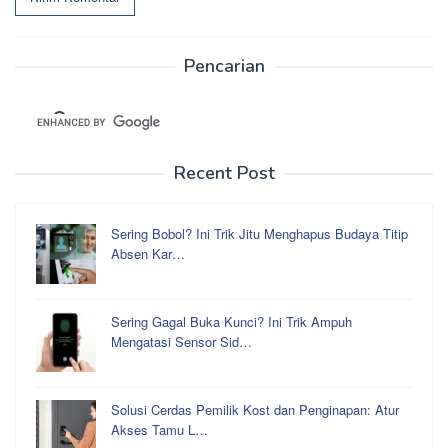
Pencarian
Recent Post
Sering Bobol? Ini Trik Jitu Menghapus Budaya Titip
Absen Kar…
Sering Gagal Buka Kunci? Ini Trik Ampuh
Mengatasi Sensor Sid…
Solusi Cerdas Pemilik Kost dan Penginapan: Atur
Akses Tamu L…