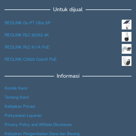
Untuk dijual
REOLINK Go PT Ultra SP
REOLINK RLC 823S2 4K
REOLINK RLC 811A PoE
REOLINK CX820 ColorX PoE
Informasi
Kontak Kami
Tentang Kami
Kebijakan Privasi
Persyaratan Layanan
Privacy Policy and Affiliate Disclosure
Kebijakan Pengembalian Dana dan Barang