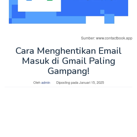
Sumber: www.contactbook.app
Cara Menghentikan Email
Masuk di Gmail Paling
Gampang!
Oleh
admin
Diposting pada
Januari 15, 2025