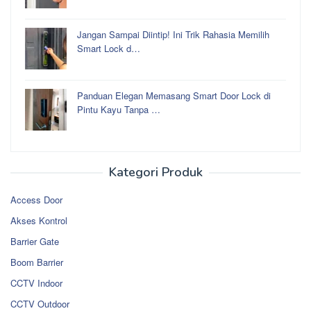
Jangan Sampai Diintip! Ini Trik Rahasia Memilih
Smart Lock d…
Panduan Elegan Memasang Smart Door Lock di
Pintu Kayu Tanpa …
Kategori Produk
Access Door
Akses Kontrol
Barrier Gate
Boom Barrier
CCTV Indoor
CCTV Outdoor