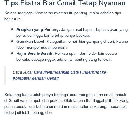
Tips Ekstra Biar Gmail Tetap Nyaman
Karena menjaga inbox tetap nyaman itu penting, maka cobalah tips
berikut ini:
Arsipkan yang Penting:
Jangan asal hapus, tapi arsipkan yang
perlu, sehingga kamu tetap punya backup.
Gunakan Label:
Kategorikan email biar gampang di cari, karena
label mempermudah pencarian.
Rajin Bersih-Bersih:
Periksa spam dan folder lain secara
berkala, supaya nggak ada email penting yang terlewat.
Baca Juga:
Cara Memindahkan Data Fingerprint ke
Komputer dengan Cepat!
Sekarang kamu udah punya berbagai cara menghentikan email masuk
di Gmail yang ampuh dan praktis. Oleh karena itu, tinggal pilih trik yang
paling cocok buat kebutuhanmu dan mulai action sekarang. Inbox rapi,
hidup jadi lebih tenang, deh