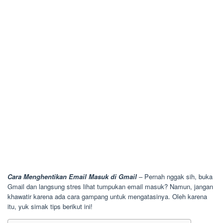
Cara Menghentikan Email Masuk di Gmail
– Pernah nggak sih, buka
Gmail dan langsung stres lihat tumpukan email masuk? Namun, jangan
khawatir karena ada cara gampang untuk mengatasinya. Oleh karena
itu, yuk simak tips berikut ini!