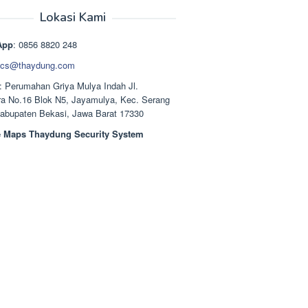
aslinya
saat
adalah:
ini
Lokasi Kami
Rp1.489.000.
adalah:
Rp1.378.000.
App
: 0856 8820 248
cs@thaydung.com
: Perumahan Griya Mulya Indah Jl.
a No.16 Blok N5, Jayamulya, Kec. Serang
Kabupaten Bekasi, Jawa Barat 17330
 Maps Thaydung Security System