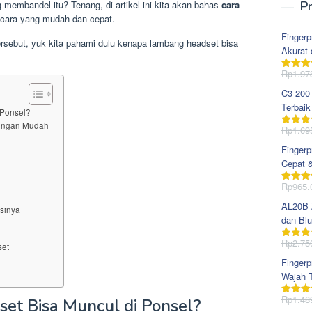
membandel itu? Tenang, di artikel ini kita akan bahas
cara
Pr
cara yang mudah dan cepat.
Fingerp
rsebut, yuk kita pahami dulu kenapa lambang headset bisa
Akurat 
Rp
1.97
Dinila
dari 5
C3 200
Terbaik
 Ponsel?
engan Mudah
Rp
1.69
Dinila
dari 5
Fingerp
Cepat 
Rp
965.
Dinila
dari 5
AL20B Z
usinya
dan Blu
Rp
2.75
Dinila
set
dari 5
Fingerp
Wajah T
Rp
1.48
t Bisa Muncul di Ponsel?
Dinila
dari 5