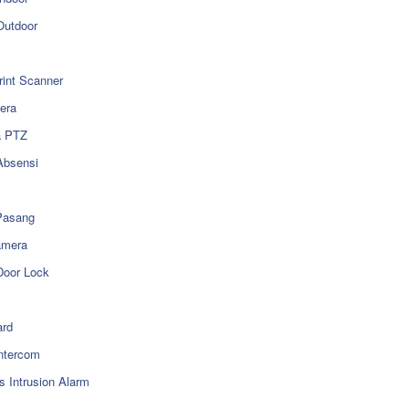
utdoor
rint Scanner
era
a PTZ
Absensi
Pasang
amera
Door Lock
rd
ntercom
s Intrusion Alarm