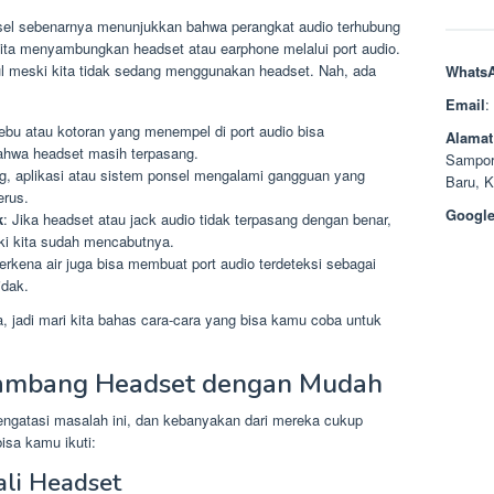
sel sebenarnya menunjukkan bahwa perangkat audio terhubung
 kita menyambungkan headset atau earphone melalui port audio.
ul meski kita tidak sedang menggunakan headset. Nah, ada
Whats
Email
:
ebu atau kotoran yang menempel di port audio bisa
Alamat
hwa headset masih terpasang.
Sampor
g, aplikasi atau sistem ponsel mengalami gangguan yang
Baru, 
erus.
Google
k
: Jika headset atau jack audio tidak terpasang dengan benar,
ki kita sudah mencabutnya.
erkena air juga bisa membuat port audio terdeteksi sebagai
idak.
 jadi mari kita bahas cara-cara yang bisa kamu coba untuk
Lambang Headset dengan Mudah
ngatasi masalah ini, dan kebanyakan dari mereka cukup
isa kamu ikuti:
li Headset