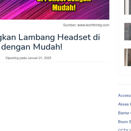
Sumber: www.techthirsty.com
gkan Lambang Headset di
 dengan Mudah!
Diposting pada
Januari 21, 2025
Access
Akses 
Barrier
Boom B
CCTV I