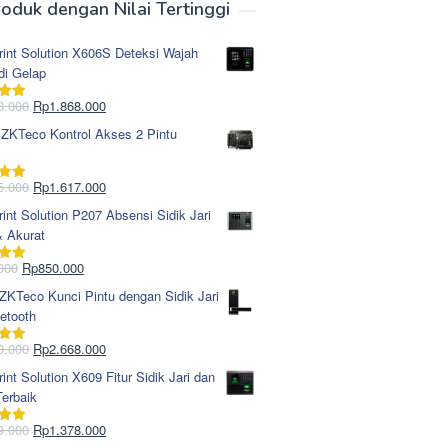
oduk dengan Nilai Tertinggi
rint Solution X606S Deteksi Wajah
di Gelap
Harga
Harga
8.000
Rp
1.868.000
i
5.00
aslinya
saat
 ZKTeco Kontrol Akses 2 Pintu
adalah:
ini
Rp1.978.000.
adalah:
Rp1.868.000.
Harga
Harga
5.000
Rp
1.617.000
i
5.00
aslinya
saat
rint Solution P207 Absensi Sidik Jari
adalah:
ini
& Akurat
Rp1.695.000.
adalah:
Rp1.617.000.
Harga
Harga
000
Rp
850.000
i
5.00
aslinya
saat
KTeco Kunci Pintu dengan Sidik Jari
adalah:
ini
etooth
Rp965.000.
adalah:
Rp850.000.
Harga
Harga
0.000
Rp
2.668.000
i
5.00
aslinya
saat
rint Solution X609 Fitur Sidik Jari dan
adalah:
ini
erbaik
Rp2.750.000.
adalah:
Rp2.668.000.
Harga
Harga
9.000
Rp
1.378.000
i
5.00