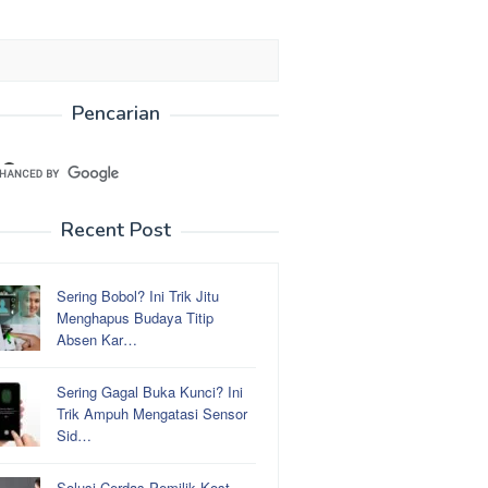
Pencarian
Recent Post
Sering Bobol? Ini Trik Jitu
Menghapus Budaya Titip
Absen Kar…
Sering Gagal Buka Kunci? Ini
Trik Ampuh Mengatasi Sensor
Sid…
Solusi Cerdas Pemilik Kost