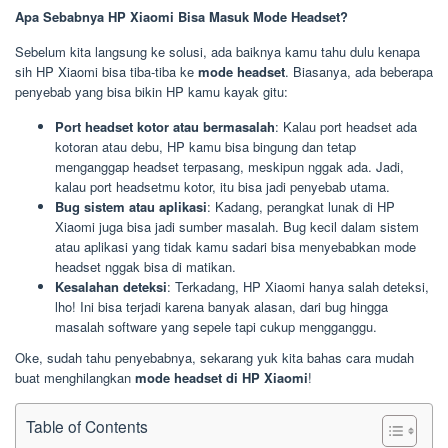
Apa Sebabnya HP Xiaomi Bisa Masuk Mode Headset?
Sebelum kita langsung ke solusi, ada baiknya kamu tahu dulu kenapa
sih HP Xiaomi bisa tiba-tiba ke
mode headset
. Biasanya, ada beberapa
penyebab yang bisa bikin HP kamu kayak gitu:
Port headset kotor atau bermasalah
: Kalau port headset ada
kotoran atau debu, HP kamu bisa bingung dan tetap
menganggap headset terpasang, meskipun nggak ada. Jadi,
kalau port headsetmu kotor, itu bisa jadi penyebab utama.
Bug sistem atau aplikasi
: Kadang, perangkat lunak di HP
Xiaomi juga bisa jadi sumber masalah. Bug kecil dalam sistem
atau aplikasi yang tidak kamu sadari bisa menyebabkan mode
headset nggak bisa di matikan.
Kesalahan deteksi
: Terkadang, HP Xiaomi hanya salah deteksi,
lho! Ini bisa terjadi karena banyak alasan, dari bug hingga
masalah software yang sepele tapi cukup mengganggu.
Oke, sudah tahu penyebabnya, sekarang yuk kita bahas cara mudah
buat menghilangkan
mode headset di HP Xiaomi
!
Table of Contents