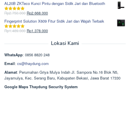
Rp1.617.000.
aslinya
saat
dari 5
AL20B ZKTeco Kunci Pintu dengan Sidik Jari dan Bluetooth
adalah:
ini
Rp965.000.
adalah:
Harga
Harga
Rp
2.750.000
Rp
2.668.000
Dinilai
5.00
Rp850.000.
aslinya
saat
dari 5
Fingerprint Solution X609 Fitur Sidik Jari dan Wajah Terbaik
adalah:
ini
Rp2.750.000.
adalah:
Harga
Harga
Rp
1.489.000
Rp
1.378.000
Dinilai
5.00
Rp2.668.000.
aslinya
saat
dari 5
adalah:
ini
Lokasi Kami
Rp1.489.000.
adalah:
Rp1.378.000.
WhatsApp
: 0856 8820 248
Email
:
cs@thaydung.com
Alamat
: Perumahan Griya Mulya Indah Jl. Sampora No.16 Blok N5,
Jayamulya, Kec. Serang Baru, Kabupaten Bekasi, Jawa Barat 17330
Google Maps Thaydung Security System