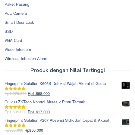
Paket Pasang
PoE Camera
Smart Door Lock
SSD
VGA Card
Video Intercom
Wireless Intrusion Alarm
Produk dengan Nilai Tertinggi
Fingerprint Solution X606S Deteksi Wajah Akurat di Gelap
Harga
Harga
Rp
1.978.000
Rp
1.868.000
Dinilai
5.00
aslinya
saat
dari 5
C3 200 ZKTeco Kontrol Akses 2 Pintu Terbaik
adalah:
ini
Rp1.978.000.
adalah:
Harga
Harga
Rp
1.695.000
Rp
1.617.000
Dinilai
5.00
Rp1.868.000.
aslinya
saat
dari 5
Fingerprint Solution P207 Absensi Sidik Jari Cepat & Akurat
adalah:
ini
Rp1.695.000.
adalah:
Harga
Harga
Rp
965.000
Rp
850.000
Dinilai
5.00