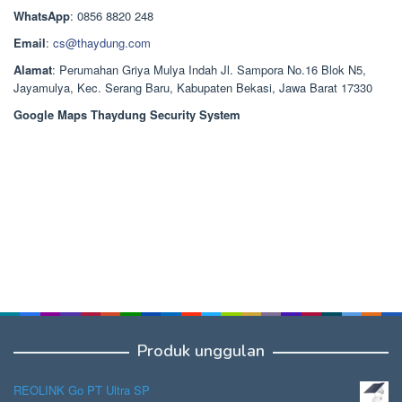
Rp1.378.000.
WhatsApp
: 0856 8820 248
Email
:
cs@thaydung.com
Alamat
: Perumahan Griya Mulya Indah Jl. Sampora No.16 Blok N5,
Jayamulya, Kec. Serang Baru, Kabupaten Bekasi, Jawa Barat 17330
Google Maps Thaydung Security System
Produk unggulan
REOLINK Go PT Ultra SP