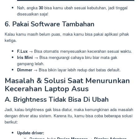
Nah, angka
30
bisa kamu ubah sesuai kebutuhan, jadi tinggal
disesuaikan saja!
6. Pakai Software Tambahan
Kalau kamu masih belum puas, maka kamu bisa pakai aplikasi pihak
ketiga.
F.Lux
→ Bisa otomatis menyesuaikan kecerahan sesuai waktu.
Iris Mini
→ Bisa mengurangi cahaya biru biar mata gak
gampang lelah.
Dimmer
→ Bisa bikin layar lebih redup dari batas default.
Masalah & Solusi Saat Menurunkan
Kecerahan Laptop Asus
A. Brightness Tidak Bisa Di Ubah
Jadi, kalau brightness gak bisa diatur, maka kemungkinan ada masalah
dengan driver atau sistem. Karena itu, kamu bisa coba beberapa solusi
berikut:
Update driver:
Pertama, buka
Device Manager
→
Display Adapters
.