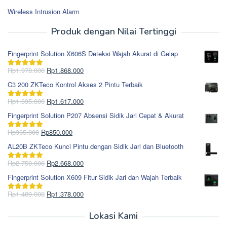
Wireless Intrusion Alarm
Produk dengan Nilai Tertinggi
Fingerprint Solution X606S Deteksi Wajah Akurat di Gelap
Harga
Harga
Rp
1.978.000
Rp
1.868.000
Dinilai
5.00
aslinya
saat
dari 5
C3 200 ZKTeco Kontrol Akses 2 Pintu Terbaik
adalah:
ini
Rp1.978.000.
adalah:
Harga
Harga
Rp
1.695.000
Rp
1.617.000
Dinilai
5.00
Rp1.868.000.
aslinya
saat
dari 5
Fingerprint Solution P207 Absensi Sidik Jari Cepat & Akurat
adalah:
ini
Rp1.695.000.
adalah:
Harga
Harga
Rp
965.000
Rp
850.000
Dinilai
5.00
Rp1.617.000.
aslinya
saat
dari 5
AL20B ZKTeco Kunci Pintu dengan Sidik Jari dan Bluetooth
adalah:
ini
Rp965.000.
adalah:
Harga
Harga
Rp
2.750.000
Rp
2.668.000
Dinilai
5.00
Rp850.000.
aslinya
saat
dari 5
Fingerprint Solution X609 Fitur Sidik Jari dan Wajah Terbaik
adalah:
ini
Rp2.750.000.
adalah:
Harga
Harga
Rp
1.489.000
Rp
1.378.000
Dinilai
5.00
Rp2.668.000.
aslinya
saat
dari 5
adalah:
ini
Lokasi Kami
Rp1.489.000.
adalah: