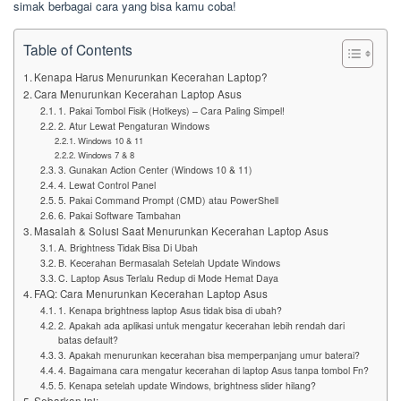
simak berbagai cara yang bisa kamu coba!
Table of Contents
Kenapa Harus Menurunkan Kecerahan Laptop?
Cara Menurunkan Kecerahan Laptop Asus
1. Pakai Tombol Fisik (Hotkeys) – Cara Paling Simpel!
2. Atur Lewat Pengaturan Windows
Windows 10 & 11
Windows 7 & 8
3. Gunakan Action Center (Windows 10 & 11)
4. Lewat Control Panel
5. Pakai Command Prompt (CMD) atau PowerShell
6. Pakai Software Tambahan
Masalah & Solusi Saat Menurunkan Kecerahan Laptop Asus
A. Brightness Tidak Bisa Di Ubah
B. Kecerahan Bermasalah Setelah Update Windows
C. Laptop Asus Terlalu Redup di Mode Hemat Daya
FAQ: Cara Menurunkan Kecerahan Laptop Asus
1. Kenapa brightness laptop Asus tidak bisa di ubah?
2. Apakah ada aplikasi untuk mengatur kecerahan lebih rendah dari
batas default?
3. Apakah menurunkan kecerahan bisa memperpanjang umur baterai?
4. Bagaimana cara mengatur kecerahan di laptop Asus tanpa tombol Fn?
5. Kenapa setelah update Windows, brightness slider hilang?