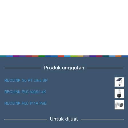
Produk unggulan
REOLINK Go PT Ultra SP
REOLINK RLC 823S2 4K
REOLINK RLC 811A PoE
Untuk dijual