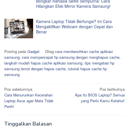
Bongkar Rahasia Selfie Sempurna: Cara
Hilangkan Efek Mirror Kamera Samsung!
Kamera Laptop Tidak Berfungsi? Ini Cara
Mengaktifkan Webcam dengan Cepat dan
Benar
Posting pada
Gadget
Ditag
cara membersihkan cache aplikasi
samsung
,
cara mempercepat hp samsung dengan menghapus cache
,
langkah mudah hapus cache aplikasi samsung
,
tips mengatasi hp
samsung lemot dengan hapus cache
,
tutorial hapus cache hp
samsung
Navigasi
Pos sebelumnya
Pos berikutnya
Cara Menurunkan Kecerahan
Apa Itu BIOS Laptop? Semua
pos
Laptop Asus agar Mata Tidak
yang Perlu Kamu Ketahui!
Perih!
Tinggalkan Balasan