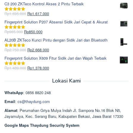
aslinya
saat
dari 5
C3 200 ZKTeco Kontrol Akses 2 Pintu Terbaik
adalah:
ini
Rp1.978.000.
adalah:
Harga
Harga
Rp
1.695.000
Rp
1.617.000
Dinilai
5.00
Rp1.868.000.
aslinya
saat
dari 5
Fingerprint Solution P207 Absensi Sidik Jari Cepat & Akurat
adalah:
ini
Rp1.695.000.
adalah:
Harga
Harga
Rp
965.000
Rp
850.000
Dinilai
5.00
Rp1.617.000.
aslinya
saat
dari 5
AL20B ZKTeco Kunci Pintu dengan Sidik Jari dan Bluetooth
adalah:
ini
Rp965.000.
adalah:
Harga
Harga
Rp
2.750.000
Rp
2.668.000
Dinilai
5.00
Rp850.000.
aslinya
saat
dari 5
Fingerprint Solution X609 Fitur Sidik Jari dan Wajah Terbaik
adalah:
ini
Rp2.750.000.
adalah:
Harga
Harga
Rp
1.489.000
Rp
1.378.000
Dinilai
5.00
Rp2.668.000.
aslinya
saat
dari 5
adalah:
ini
Lokasi Kami
Rp1.489.000.
adalah:
Rp1.378.000.
WhatsApp
: 0856 8820 248
Email
:
cs@thaydung.com
Alamat
: Perumahan Griya Mulya Indah Jl. Sampora No.16 Blok N5,
Jayamulya, Kec. Serang Baru, Kabupaten Bekasi, Jawa Barat 17330
Google Maps Thaydung Security System