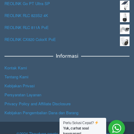
REOLINK Go PT Ultra SP
REOLINK RLC 823S2 4K
REOLINK RLC 811A PoE
REOLINK CX820 ColorX PoE
Informasi
Kontak Kami
Tentang Kami
Kebijakan Privasi
Persyaratan Layanan
Privacy Policy and Affiliate Disclosure
Kebijakan Pengembalian Dana dan Barang
Perlu Solusi Cepat?
Yuk, curhat soal
©2024 Thaydung create with Hope, powered by Jasascan.
keamanan!