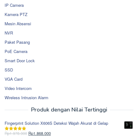
IP Camera
Kamera PTZ
Mesin Absensi
NVR
Paket Pasang
PoE Camera
Smart Door Lock
SSD
VGA Card
Video Intercom
Wireless Intrusion Alarm
Produk dengan Nilai Tertinggi
Fingerprint Solution X606S Deteksi Wajah Akurat di Gelap
Harga
Harga
Rp
1.978.000
Rp
1.868.000
Dinilai
5.00