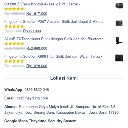
aslinya
saat
dari 5
C3 200 ZKTeco Kontrol Akses 2 Pintu Terbaik
adalah:
ini
Rp1.978.000.
adalah:
Harga
Harga
Rp
1.695.000
Rp
1.617.000
Dinilai
5.00
Rp1.868.000.
aslinya
saat
dari 5
Fingerprint Solution P207 Absensi Sidik Jari Cepat & Akurat
adalah:
ini
Rp1.695.000.
adalah:
Harga
Harga
Rp
965.000
Rp
850.000
Dinilai
5.00
Rp1.617.000.
aslinya
saat
dari 5
AL20B ZKTeco Kunci Pintu dengan Sidik Jari dan Bluetooth
adalah:
ini
Rp965.000.
adalah:
Harga
Harga
Rp
2.750.000
Rp
2.668.000
Dinilai
5.00
Rp850.000.
aslinya
saat
dari 5
Fingerprint Solution X609 Fitur Sidik Jari dan Wajah Terbaik
adalah:
ini
Rp2.750.000.
adalah:
Harga
Harga
Rp
1.489.000
Rp
1.378.000
Dinilai
5.00
Rp2.668.000.
aslinya
saat
dari 5
adalah:
ini
Lokasi Kami
Rp1.489.000.
adalah:
Rp1.378.000.
WhatsApp
: 0856 8820 248
Email
:
cs@thaydung.com
Alamat
: Perumahan Griya Mulya Indah Jl. Sampora No.16 Blok N5,
Jayamulya, Kec. Serang Baru, Kabupaten Bekasi, Jawa Barat 17330
Google Maps Thaydung Security System