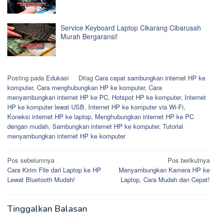
Service Keyboard Laptop Cikarang Cibarusah
Murah Bergaransi!
Posting pada
Edukasi
Ditag
Cara cepat sambungkan internet HP ke
komputer
,
Cara menghubungkan HP ke komputer
,
Cara
menyambungkan internet HP ke PC
,
Hotspot HP ke komputer
,
Internet
HP ke komputer lewat USB
,
Internet HP ke komputer via Wi-Fi
,
Koneksi internet HP ke laptop
,
Menghubungkan internet HP ke PC
dengan mudah
,
Sambungkan internet HP ke komputer
,
Tutorial
menyambungkan internet HP ke komputer
Navigasi
Pos sebelumnya
Pos berikutnya
Cara Kirim File dari Laptop ke HP
Menyambungkan Kamera HP ke
pos
Lewat Bluetooth Mudah!
Laptop, Cara Mudah dan Cepat!
Tinggalkan Balasan