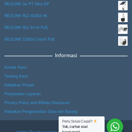
REOLINK Go PT Ultra SP
REOLINK RLC 823S2 4K
REOLINK RLC 811A PoE
REOLINK CX820 ColorX PoE
Informasi
Kontak Kami
Tentang Kami
Kebijakan Privasi
Persyaratan Layanan
Privacy Policy and Affiliate Disclosure
Kebijakan Pengembalian Dana dan Barang
Perlu Solusi Cepat?
Yuk, curhat soal
©2024 Thaydung create with Hope, powered by Jasascan.