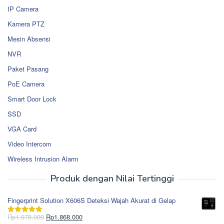
IP Camera
Kamera PTZ
Mesin Absensi
NVR
Paket Pasang
PoE Camera
Smart Door Lock
SSD
VGA Card
Video Intercom
Wireless Intrusion Alarm
Produk dengan Nilai Tertinggi
Fingerprint Solution X606S Deteksi Wajah Akurat di Gelap
Harga
Harga
Rp
1.978.000
Rp
1.868.000
Dinilai
5.00