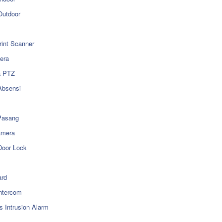
utdoor
rint Scanner
era
a PTZ
Absensi
Pasang
amera
Door Lock
rd
ntercom
s Intrusion Alarm