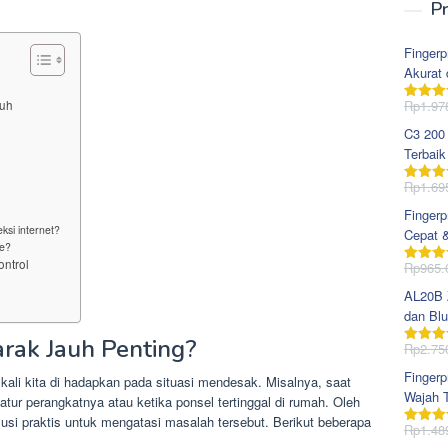
Pr
Fingerp
Akurat 
Rp
1.97
auh
Dinila
dari 5
C3 200
Terbaik
Rp
1.69
Dinila
dari 5
Fingerp
si internet?
Cepat 
e?
ntrol
Rp
965.
Dinila
dari 5
AL20B Z
dan Blu
rak Jauh Penting?
Rp
2.75
Dinila
dari 5
Fingerp
kali kita di hadapkan pada situasi mendesak. Misalnya, saat
Wajah T
ur perangkatnya atau ketika ponsel tertinggal di rumah. Oleh
lusi praktis untuk mengatasi masalah tersebut. Berikut beberapa
Rp
1.48
Dinila
dari 5