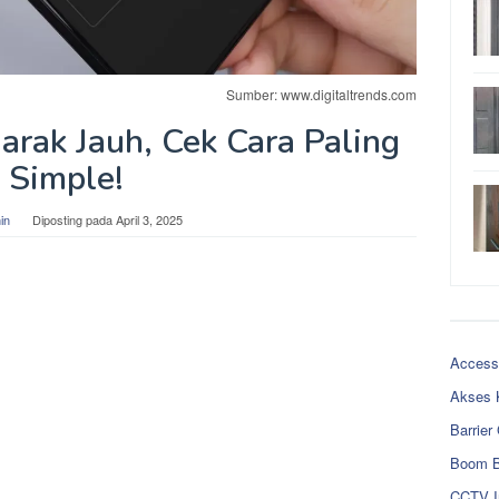
Sumber: www.digitaltrends.com
arak Jauh, Cek Cara Paling
Simple!
in
Diposting pada
April 3, 2025
Access
Akses 
Barrier
Boom B
CCTV I