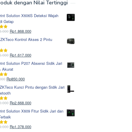
oduk dengan Nilai Tertinggi
rint Solution X606S Deteksi Wajah
di Gelap
Harga
Harga
8.000
Rp
1.868.000
i
5.00
aslinya
saat
 ZKTeco Kontrol Akses 2 Pintu
adalah:
ini
Rp1.978.000.
adalah:
Rp1.868.000.
Harga
Harga
5.000
Rp
1.617.000
i
5.00
aslinya
saat
rint Solution P207 Absensi Sidik Jari
adalah:
ini
& Akurat
Rp1.695.000.
adalah:
Rp1.617.000.
Harga
Harga
000
Rp
850.000
i
5.00
aslinya
saat
KTeco Kunci Pintu dengan Sidik Jari
adalah:
ini
etooth
Rp965.000.
adalah:
Rp850.000.
Harga
Harga
0.000
Rp
2.668.000
i
5.00
aslinya
saat
rint Solution X609 Fitur Sidik Jari dan
adalah:
ini
erbaik
Rp2.750.000.
adalah:
Rp2.668.000.
Harga
Harga
9.000
Rp
1.378.000
i
5.00