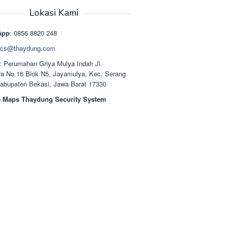
aslinya
saat
adalah:
ini
Lokasi Kami
Rp1.489.000.
adalah:
Rp1.378.000.
App
: 0856 8820 248
cs@thaydung.com
: Perumahan Griya Mulya Indah Jl.
a No.16 Blok N5, Jayamulya, Kec. Serang
Kabupaten Bekasi, Jawa Barat 17330
 Maps Thaydung Security System