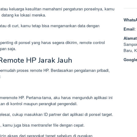
 atau keluarga kesulitan memahami pengaturan ponselnya, kamu
 datang ke lokasi mereka.
Whats
g atau di curi, kamu tetap bisa mengamankan data dengan
Email
:
Alamat
penting di ponsel yang harus segera dikirim, remote control
Sampor
an saja.
Baru, 
 Remote HP Jarak Jauh
Google
mpermudah proses remote HP. Berdasarkan pengalaman pribadi,
:
k meremote HP. Pertama-tama, aku harus mengunduh aplikasi ini
an di kontrol maupun perangkat pengendali.
selesai, cukup masukkan ID partner dari aplikasi di ponsel target.
l, kamu juga bisa mentransfer file dengan cepat.
zin akses dari perangkat target sebelum di gunakan.