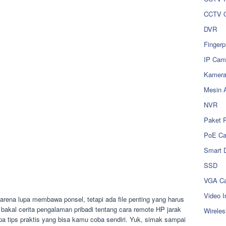
CCTV O
DVR
Fingerp
IP Cam
Kamer
Mesin 
NVR
Paket 
PoE C
Smart 
SSD
VGA Ca
Video I
ena lupa membawa ponsel, tetapi ada file penting yang harus
u bakal cerita pengalaman pribadi tentang cara remote HP jarak
Wireles
apa tips praktis yang bisa kamu coba sendiri. Yuk, simak sampai