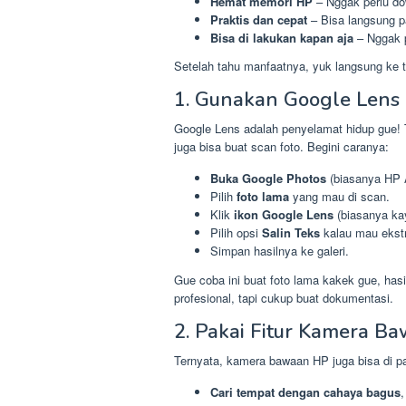
Hemat memori HP
– Nggak perlu do
Praktis dan cepat
– Bisa langsung pa
Bisa di lakukan kapan aja
– Nggak p
Setelah tahu manfaatnya, yuk langsung ke t
1. Gunakan Google Lens 
Google Lens adalah penyelamat hidup gue! Ter
juga bisa buat scan foto. Begini caranya:
Buka Google Photos
(biasanya HP 
Pilih
foto lama
yang mau di scan.
Klik
ikon Google Lens
(biasanya ka
Pilih opsi
Salin Teks
kalau mau ekstr
Simpan hasilnya ke galeri.
Gue coba ini buat foto lama kakek gue, has
profesional, tapi cukup buat dokumentasi.
2. Pakai Fitur Kamera B
Ternyata, kamera bawaan HP juga bisa di pak
Cari tempat dengan cahaya bagus
,