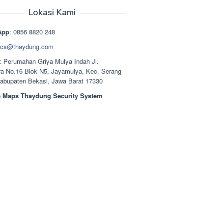
aslinya
saat
adalah:
ini
Lokasi Kami
Rp1.489.000.
adalah:
Rp1.378.000.
App
: 0856 8820 248
cs@thaydung.com
: Perumahan Griya Mulya Indah Jl.
a No.16 Blok N5, Jayamulya, Kec. Serang
Kabupaten Bekasi, Jawa Barat 17330
 Maps Thaydung Security System