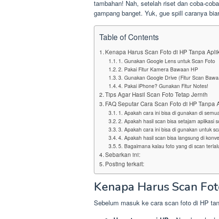
tambahan! Nah, setelah riset dan coba-coba
gampang banget. Yuk, gue spill caranya biar 
Table of Contents
Kenapa Harus Scan Foto di HP Tanpa Apli
1. Gunakan Google Lens untuk Scan Foto
2. Pakai Fitur Kamera Bawaan HP
3. Gunakan Google Drive (Fitur Scan Bawa
4. Pakai iPhone? Gunakan Fitur Notes!
Tips Agar Hasil Scan Foto Tetap Jernih
FAQ Seputar Cara Scan Foto di HP Tanpa A
1. Apakah cara ini bisa di gunakan di sem
2. Apakah hasil scan bisa setajam aplikasi 
3. Apakah cara ini bisa di gunakan untuk 
4. Apakah hasil scan bisa langsung di konve
5. Bagaimana kalau foto yang di scan terla
Sebarkan ini:
Posting terkait:
Kenapa Harus Scan Foto
Sebelum masuk ke cara scan foto di HP tanp