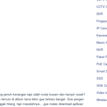
CCTV O
DVR
Fingerp
IP Cam
Kamer
Mesin 
NVR
Paket 
PoE C
Smart 
SSD
VGA Ca
Video I
ng penuh kenangan tapi udah mulai kusam dan hampir rusak?
temuin di album lama bikin gue terharu banget. Gue pengen
Wireles
nggak hilang, tapi masalahnya… gue males download aplikasi