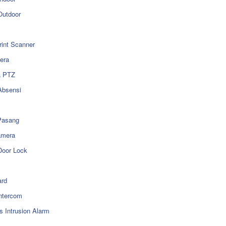
utdoor
rint Scanner
era
a PTZ
Absensi
Pasang
amera
Door Lock
rd
ntercom
s Intrusion Alarm