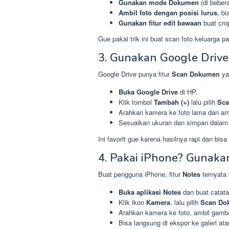
Gunakan mode Dokumen
(di bebera
Ambil foto dengan posisi lurus
, b
Gunakan fitur edit bawaan
buat crop
Gue pakai trik ini buat scan foto keluarga p
3. Gunakan Google Drive
Google Drive punya fitur
Scan Dokumen
ya
Buka Google Drive
di HP.
Klik tombol
Tambah (+)
lalu pilih
Sc
Arahkan kamera ke foto lama dan am
Sesuaikan ukuran dan simpan dalam
Ini favorit gue karena hasilnya rapi dan bis
4. Pakai iPhone? Gunakan
Buat pengguna iPhone, fitur
Notes
ternyata 
Buka aplikasi Notes
dan buat catata
Klik ikon
Kamera
, lalu pilih
Scan Do
Arahkan kamera ke foto, ambil gamb
Bisa langsung di ekspor ke galeri ata