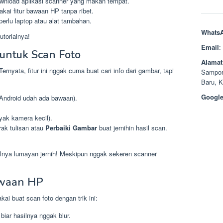
wnload aplikasi scanner yang makan tempat.
kai fitur bawaan HP tanpa ribet.
erlu laptop atau alat tambahan.
Whats
utorialnya!
Email
:
untuk Scan Foto
Alamat
nyata, fitur ini nggak cuma buat cari info dari gambar, tapi
Sampor
Baru, 
Google
Android udah ada bawaan).
yak kamera kecil).
ak tulisan atau
Perbaiki Gambar
buat jernihin hasil scan.
ilnya lumayan jernih! Meskipun nggak sekeren scanner
awaan HP
ai buat scan foto dengan trik ini:
 biar hasilnya nggak blur.