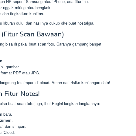
pa HP seperti Samsung atau iPhone, ada fitur ini).
iar nggak miring atau bengkok.
 dan tingkatkan kualitas.
as liburan dulu, dan hasilnya cukup oke buat nostalgia.
 (Fitur Scan Bawaan)
ng bisa di pakai buat scan foto. Caranya gampang banget:
an
.
bil gambar.
 format PDF atau JPG.
a langsung tersimpan di cloud. Aman dari risiko kehilangan data!
 Fitur Notes!
bisa buat scan foto juga, lho! Begini langkah-langkahnya:
n baru.
kumen
.
ar, dan simpan.
u iCloud.