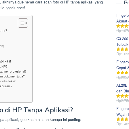
, akhirnya gue nemu cara scan foto di HP tanpa aplikasi yang
Pr
lo nggak ribet!
Fingerp
Akurat 
Rp
1.97
kasi?
Dinila
dari 5
C3 200
Terbaik
an)
Rp
1.69
Dinila
dari 5
plikasi
Fingerp
ua HP?
Cepat 
scanner profesional?
scan dokumen juga?
Rp
965.
Dinila
rsi ke teks?
dari 5
AL20B Z
lu buram?
dan Blu
Rp
2.75
Dinila
dari 5
 di HP Tanpa Aplikasi?
Fingerp
Wajah T
a aplikasi, gue kasih alasan kenapa ini penting:
Rp
1.48
Dinila
dari 5