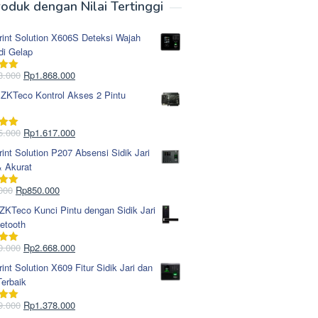
oduk dengan Nilai Tertinggi
rint Solution X606S Deteksi Wajah
di Gelap
Harga
Harga
8.000
Rp
1.868.000
i
5.00
aslinya
saat
 ZKTeco Kontrol Akses 2 Pintu
adalah:
ini
Rp1.978.000.
adalah:
Rp1.868.000.
Harga
Harga
5.000
Rp
1.617.000
i
5.00
aslinya
saat
rint Solution P207 Absensi Sidik Jari
adalah:
ini
& Akurat
Rp1.695.000.
adalah:
Rp1.617.000.
Harga
Harga
000
Rp
850.000
i
5.00
aslinya
saat
KTeco Kunci Pintu dengan Sidik Jari
adalah:
ini
etooth
Rp965.000.
adalah:
Rp850.000.
Harga
Harga
0.000
Rp
2.668.000
i
5.00
aslinya
saat
rint Solution X609 Fitur Sidik Jari dan
adalah:
ini
erbaik
Rp2.750.000.
adalah:
Rp2.668.000.
Harga
Harga
9.000
Rp
1.378.000
i
5.00