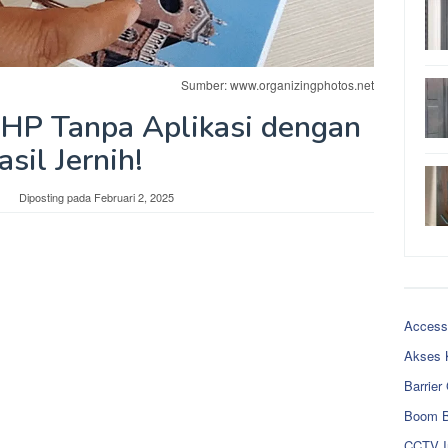
Sumber: www.organizingphotos.net
i HP Tanpa Aplikasi dengan
asil Jernih!
Diposting pada
Februari 2, 2025
Access
Akses 
Barrier
Boom B
CCTV I