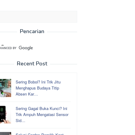
Pencarian
Recent Post
Sering Bobol? Ini Trik Jitu
Menghapus Budaya Titip
Absen Kar…
Sering Gagal Buka Kunci? Ini
Trik Ampuh Mengatasi Sensor
Sid…
Solusi Cerdas Pemilik Kost