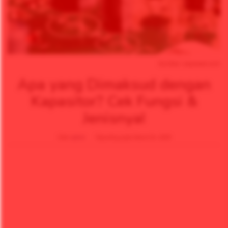
Sumber: eepower.com
Apa yang Dimaksud dengan
Kapasitor? Cek Fungsi &
Jenisnya!
Oleh
admin
Diposting pada
Maret 24, 2025