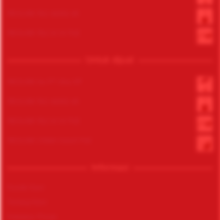
REOLINK RLC 823S2 4K
REOLINK RLC 811A PoE
Untuk dijual
REOLINK Go PT Ultra SP
REOLINK RLC 823S2 4K
REOLINK RLC 811A PoE
REOLINK CX820 ColorX PoE
Informasi
Kontak Kami
Tentang Kami
Kebijakan Privasi