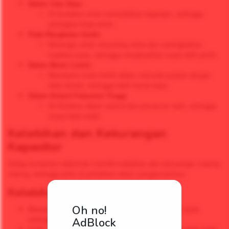
Dalam Catu Daya
Di Gunakan untuk menstabilkan tegangan, sehingga
perangkat tetap aman.
Pada Rangkaian Audio
Berfungsi untuk menyaring noise dan meningkatkan
kualitas suara, sehingga menghasilkan suara lebih jernih.
Dalam Motor Listrik
Membantu motor listrik dalam memulai putaran dengan
lebih efisien, sehingga lebih hemat daya.
Dalam Sirkuit Frekuensi Tinggi
Di Gunakan dalam antena dan
pemancar radio
, sehingga
sinyal lebih stabil.
Kelebihan dan Kekurangan
Kapasitor
Setiap komponen elektronik memiliki kelebihan dan kekurangan masing-
masing, sehingga perlu di perhatikan dalam penggunaannya.
Kelebihan Kapasitor
Oh no!
Mampu menyimpan dan melepaskan energi dengan cepat,
sehingga sangat efisien.
AdBlock