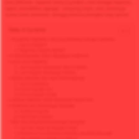
dunia elektronik, kapasitor sering di gunakan untuk berbagai keperluan,
seperti menstabilkan tegangan, menyaring sinyal, serta menyimpan
muatan listrik sementara, sehingga performa perangkat tetap optimal.
Table of Contents
Pengertian Kapasitor | Apa yang Dimaksud dengan Kapasitor
Apa Itu Kapasitor?
Bagaimana Kapasitor Bekerja?
Fungsi Kapasitor dalam Rangkaian Elektronik
Jenis-Jenis Kapasitor
Jenis Kapasitor Berdasarkan Bahan Dielektrik
Jenis Kapasitor Berdasarkan Polaritas
Rumus Kapasitor dan Cara Perhitungannya
Rumus Kapasitansi
Rumus Kapasitor Seri
Rumus Kapasitor Paralel
Aplikasi Kapasitor dalam Kehidupan Sehari-hari
Kelebihan dan Kekurangan Kapasitor
Kelebihan Kapasitor
Kekurangan Kapasitor
FAQ: Apa yang Dimaksud dengan Kapasitor
Apa yang Terjadi Jika Kapasitor Rusak?
Bagaimana Cara Mengetahui Kapasitor yang Masih Berfungsi?
Apa Perbedaan Kapasitor dan Baterai?