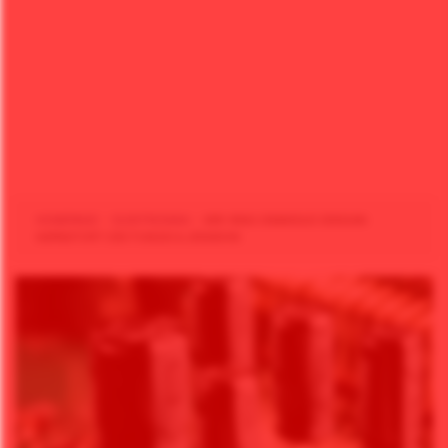
HOMEPAGE
/
ELEKTRONIKA
/
APA YANG DIMAKSUD DENGAN
KAPASITOR? CEK FUNGSI & JENISNYA!