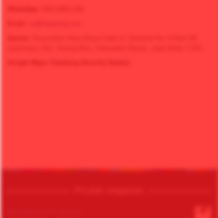
Rp1.378.000.
WhatsApp
: 0856 8820 248
Email
:
cs@thaydung.com
Alamat
: Perumahan Griya Mulya Indah Jl. Sampora No.16 Blok N5,
Jayamulya, Kec. Serang Baru, Kabupaten Bekasi, Jawa Barat 17330
Google Maps Thaydung Security System
Produk unggulan
REOLINK Go PT Ultra SP