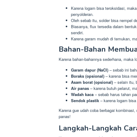
Karena logam bisa teroksidasi, maka
penyolderan.
Oleh sebab itu, solder bisa nempel d
Biasanya, flux tersedia dalam bentuk 
sendiri.
Karena garam mudah di temukan, maka 
Bahan-Bahan Membuat
Karena bahan-bahannya sederhana, maka lo 
Garam dapur (NaCl)
– sebab ini bah
Boraks (opsional)
– karena bisa men
Asam borat (opsional)
– selain itu,
Air panas
– karena butuh pelarut, ma
Wadah kaca
– sebab harus tahan pan
Sendok plastik
– karena logam bisa 
Karena gue udah coba berbagai kombinasi, m
panas!
Langkah-Langkah Car