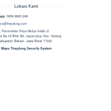
aslinya
saat
adalah:
ini
Lokasi Kami
Rp1.489.000.
adalah:
Rp1.378.000.
App
: 0856 8820 248
cs@thaydung.com
: Perumahan Griya Mulya Indah Jl.
a No.16 Blok N5, Jayamulya, Kec. Serang
Kabupaten Bekasi, Jawa Barat 17330
 Maps Thaydung Security System