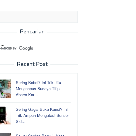
Pencarian
Recent Post
Sering Bobol? Ini Trik Jitu
Menghapus Budaya Titip
Absen Kar…
Sering Gagal Buka Kunci? Ini
Trik Ampuh Mengatasi Sensor
Sid…
Solusi Cerdas Pemilik Kost