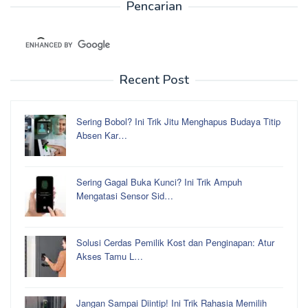
Pencarian
Recent Post
Sering Bobol? Ini Trik Jitu Menghapus Budaya Titip
Absen Kar…
Sering Gagal Buka Kunci? Ini Trik Ampuh
Mengatasi Sensor Sid…
Solusi Cerdas Pemilik Kost dan Penginapan: Atur
Akses Tamu L…
Jangan Sampai Diintip! Ini Trik Rahasia Memilih