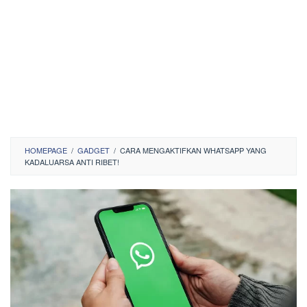
HOMEPAGE
/
GADGET
/
CARA MENGAKTIFKAN WHATSAPP YANG
KADALUARSA ANTI RIBET!