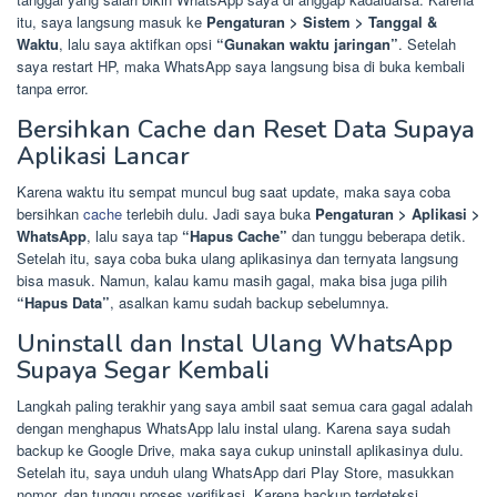
itu, saya langsung masuk ke
Pengaturan > Sistem > Tanggal &
Waktu
, lalu saya aktifkan opsi
“Gunakan waktu jaringan”
. Setelah
saya restart HP, maka WhatsApp saya langsung bisa di buka kembali
tanpa error.
Bersihkan Cache dan Reset Data Supaya
Aplikasi Lancar
Karena waktu itu sempat muncul bug saat update, maka saya coba
bersihkan
cache
terlebih dulu. Jadi saya buka
Pengaturan > Aplikasi >
WhatsApp
, lalu saya tap
“Hapus Cache”
dan tunggu beberapa detik.
Setelah itu, saya coba buka ulang aplikasinya dan ternyata langsung
bisa masuk. Namun, kalau kamu masih gagal, maka bisa juga pilih
“Hapus Data”
, asalkan kamu sudah backup sebelumnya.
Uninstall dan Instal Ulang WhatsApp
Supaya Segar Kembali
Langkah paling terakhir yang saya ambil saat semua cara gagal adalah
dengan menghapus WhatsApp lalu instal ulang. Karena saya sudah
backup ke Google Drive, maka saya cukup uninstall aplikasinya dulu.
Setelah itu, saya unduh ulang WhatsApp dari Play Store, masukkan
nomor, dan tunggu proses verifikasi. Karena backup terdeteksi