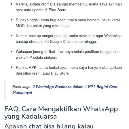
Karena update otomatis sangat membantu, maka saya aktifkan
opsi auto-update di Play Store.
Supaya nggak kena bug aneh, maka saya berhenti pakai versi
MOD dan pakai yang resmi saja.
Karena backup sangat penting, maka saya atur agar WhatsApp
backup otomatis ke Google Drive setiap minggu.
Walaupun jarang di lihat, tapi saya selalu pastikan tanggal dan
waktu HP selalu sinkron.
Karena APK liar itu berbahaya, maka saya hanya instal aplikasi
dari situs resmi atau Play Store.
Baca Juga:
2 WhatsApp Business dalam 1 HP? Begini Cara
Mudahnya!
FAQ: Cara Mengaktifkan WhatsApp
yang Kadaluarsa
Apakah chat bisa hilang kalau