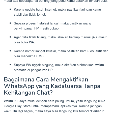
maka ada beberapa hal penting yang perlu kamu pastikan terlebih dulu.
Karena update butuh internet, maka pastikan jaringan kamu
stabil dan tidak lemot.
Supaya proses instalasi lancar, maka pastikan ruang
penyimpanan HP masih cukup.
Agar data tidak hilang, maka lakukan backup manual jika masih
bisa buka WA.
Karena nomor sangat krusial, maka pastikan kartu SIM aktif dan
bisa menerima SMS.
Supaya WA nggak bingung, maka aktifkan sinkronisasi waktu
otomatis di pengaturan HP.
Bagaimana Cara Mengaktifkan
WhatsApp yang Kadaluarsa Tanpa
Kehilangan Chat?
Waktu itu, saya mulai dengan cara paling umum, yaitu langsung buka
Google Play Store untuk memperbarui aplikasinya. Karena jaringan
waktu itu lagi bagus, maka saya bisa langsung klik tombol “Perbarui”