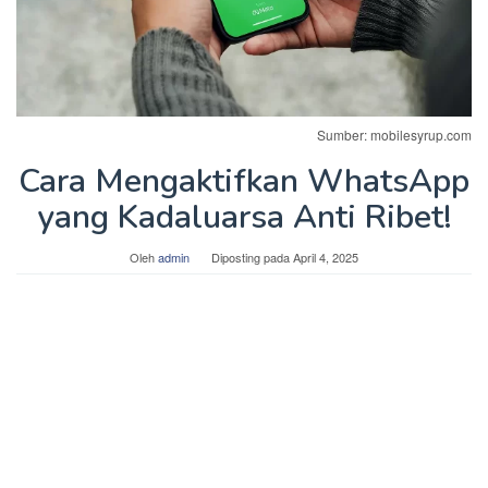
Sumber: mobilesyrup.com
Cara Mengaktifkan WhatsApp
yang Kadaluarsa Anti Ribet!
Oleh
admin
Diposting pada
April 4, 2025