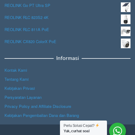
REOLINK Go PT Ultra SP
REOLINK RLC 823S2 4K
REOLINK RLC 811A PoE
REOLINK CX820 ColorX PoE
Informasi
Kontak Kami
Tentang Kami
Kebijakan Privasi
Persyaratan Layanan
Privacy Policy and Affiliate Disclosure
Kebijakan Pengembalian Dana dan Barang
Perlu Solusi Cepat?
Yuk, curhat soal