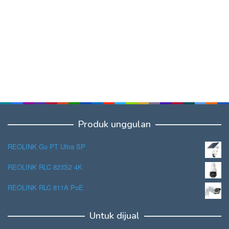
Produk unggulan
REOLINK Go PT Ultra SP
REOLINK RLC 823S2 4K
REOLINK RLC 811A PoE
Untuk dijual