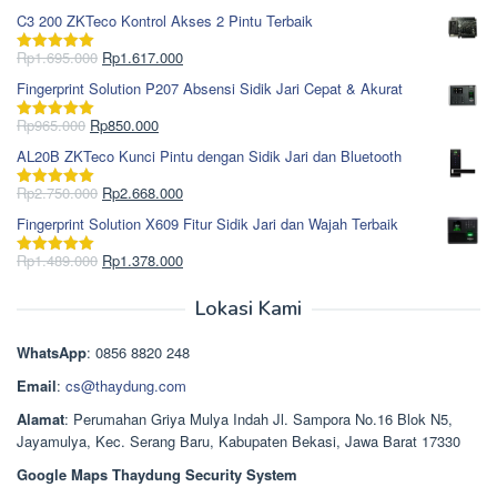
aslinya
saat
dari 5
C3 200 ZKTeco Kontrol Akses 2 Pintu Terbaik
adalah:
ini
Rp1.978.000.
adalah:
Harga
Harga
Rp
1.695.000
Rp
1.617.000
Dinilai
5.00
Rp1.868.000.
aslinya
saat
dari 5
Fingerprint Solution P207 Absensi Sidik Jari Cepat & Akurat
adalah:
ini
Rp1.695.000.
adalah:
Harga
Harga
Rp
965.000
Rp
850.000
Dinilai
5.00
Rp1.617.000.
aslinya
saat
dari 5
AL20B ZKTeco Kunci Pintu dengan Sidik Jari dan Bluetooth
adalah:
ini
Rp965.000.
adalah:
Harga
Harga
Rp
2.750.000
Rp
2.668.000
Dinilai
5.00
Rp850.000.
aslinya
saat
dari 5
Fingerprint Solution X609 Fitur Sidik Jari dan Wajah Terbaik
adalah:
ini
Rp2.750.000.
adalah:
Harga
Harga
Rp
1.489.000
Rp
1.378.000
Dinilai
5.00
Rp2.668.000.
aslinya
saat
dari 5
adalah:
ini
Lokasi Kami
Rp1.489.000.
adalah:
Rp1.378.000.
WhatsApp
: 0856 8820 248
Email
:
cs@thaydung.com
Alamat
: Perumahan Griya Mulya Indah Jl. Sampora No.16 Blok N5,
Jayamulya, Kec. Serang Baru, Kabupaten Bekasi, Jawa Barat 17330
Google Maps Thaydung Security System