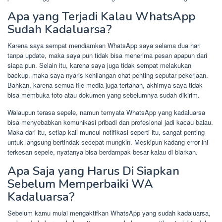
Apa yang Terjadi Kalau WhatsApp
Sudah Kadaluarsa?
Karena saya sempat mendiamkan WhatsApp saya selama dua hari
tanpa update, maka saya pun tidak bisa menerima pesan apapun dari
siapa pun. Selain itu, karena saya juga tidak sempat melakukan
backup, maka saya nyaris kehilangan chat penting seputar pekerjaan.
Bahkan, karena semua file media juga tertahan, akhirnya saya tidak
bisa membuka foto atau dokumen yang sebelumnya sudah dikirim.
Walaupun terasa sepele, namun ternyata WhatsApp yang kadaluarsa
bisa menyebabkan komunikasi pribadi dan profesional jadi kacau balau.
Maka dari itu, setiap kali muncul notifikasi seperti itu, sangat penting
untuk langsung bertindak secepat mungkin. Meskipun kadang error ini
terkesan sepele, nyatanya bisa berdampak besar kalau di biarkan.
Apa Saja yang Harus Di Siapkan
Sebelum Memperbaiki WA
Kadaluarsa?
Sebelum kamu mulai mengaktifkan WhatsApp yang sudah kadaluarsa,