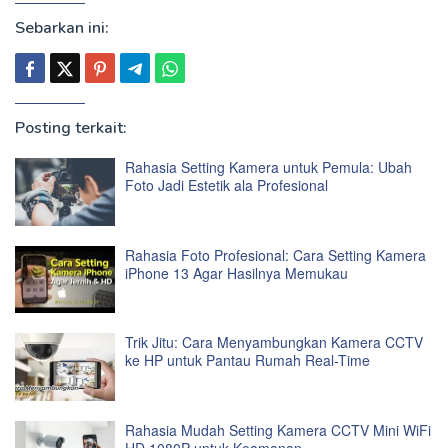
Sebarkan ini:
Posting terkait:
Rahasia Setting Kamera untuk Pemula: Ubah
Foto Jadi Estetik ala Profesional
Rahasia Foto Profesional: Cara Setting Kamera
iPhone 13 Agar Hasilnya Memukau
Trik Jitu: Cara Menyambungkan Kamera CCTV
ke HP untuk Pantau Rumah Real-Time
Rahasia Mudah Setting Kamera CCTV Mini WiFi
HD 1080P untuk Keamanan