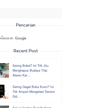
Pencarian
Recent Post
Sering Bobol? Ini Trik Jitu
Menghapus Budaya Titip
Absen Kar…
Sering Gagal Buka Kunci? Ini
Trik Ampuh Mengatasi Sensor
Sid…
Solusi Cerdas Pemilik Kost