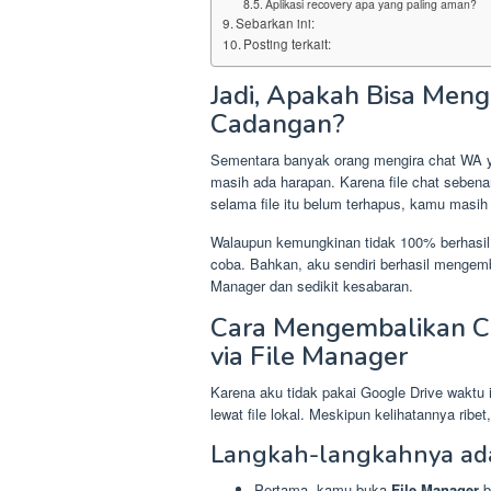
Aplikasi recovery apa yang paling aman?
Sebarkan ini:
Posting terkait:
Jadi, Apakah Bisa Me
Cadangan?
Sementara banyak orang mengira chat WA y
masih ada harapan. Karena file chat sebena
selama file itu belum terhapus, kamu masi
Walaupun kemungkinan tidak 100% berhasil u
coba. Bahkan, aku sendiri berhasil mengem
Manager dan sedikit kesabaran.
Cara Mengembalikan C
via File Manager
Karena aku tidak pakai Google Drive waktu 
lewat file lokal. Meskipun kelihatannya rib
Langkah-langkahnya adal
Pertama, kamu buka
File Manager
b