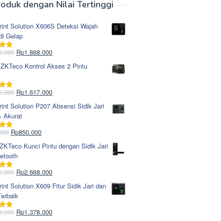
oduk dengan Nilai Tertinggi
rint Solution X606S Deteksi Wajah
di Gelap
Harga
Harga
8.000
Rp
1.868.000
i
5.00
aslinya
saat
 ZKTeco Kontrol Akses 2 Pintu
adalah:
ini
Rp1.978.000.
adalah:
Rp1.868.000.
Harga
Harga
5.000
Rp
1.617.000
i
5.00
aslinya
saat
rint Solution P207 Absensi Sidik Jari
adalah:
ini
& Akurat
Rp1.695.000.
adalah:
Rp1.617.000.
Harga
Harga
000
Rp
850.000
i
5.00
aslinya
saat
KTeco Kunci Pintu dengan Sidik Jari
adalah:
ini
etooth
Rp965.000.
adalah:
Rp850.000.
Harga
Harga
0.000
Rp
2.668.000
i
5.00
aslinya
saat
rint Solution X609 Fitur Sidik Jari dan
adalah:
ini
erbaik
Rp2.750.000.
adalah:
Rp2.668.000.
Harga
Harga
9.000
Rp
1.378.000
i
5.00