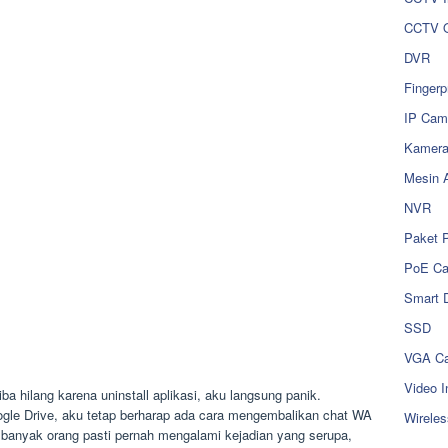
CCTV O
DVR
Fingerp
IP Cam
Kamer
Mesin 
NVR
Paket 
PoE C
Smart 
SSD
VGA Ca
Video I
a hilang karena uninstall aplikasi, aku langsung panik.
le Drive, aku tetap berharap ada cara mengembalikan chat WA
Wireles
banyak orang pasti pernah mengalami kejadian yang serupa,