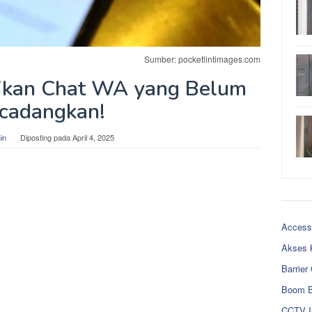
Sumber: pocketlintimages.com
ikan Chat WA yang Belum
cadangkan!
in
Diposting pada
April 4, 2025
Access
Akses 
Barrier
Boom B
CCTV I