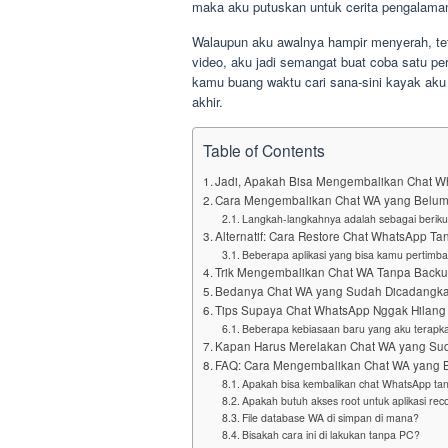
maka aku putuskan untuk cerita pengalaman
Walaupun aku awalnya hampir menyerah, tet
video, aku jadi semangat buat coba satu per
kamu buang waktu cari sana-sini kayak aku 
akhir.
Table of Contents
Jadi, Apakah Bisa Mengembalikan Chat 
Cara Mengembalikan Chat WA yang Belum 
Langkah-langkahnya adalah sebagai beriku
Alternatif: Cara Restore Chat WhatsApp T
Beberapa aplikasi yang bisa kamu pertimb
Trik Mengembalikan Chat WA Tanpa Back
Bedanya Chat WA yang Sudah Dicadangk
Tips Supaya Chat WhatsApp Nggak Hilang
Beberapa kebiasaan baru yang aku terapk
Kapan Harus Merelakan Chat WA yang Su
FAQ: Cara Mengembalikan Chat WA yang 
Apakah bisa kembalikan chat WhatsApp ta
Apakah butuh akses root untuk aplikasi rec
File database WA di simpan di mana?
Bisakah cara ini di lakukan tanpa PC?