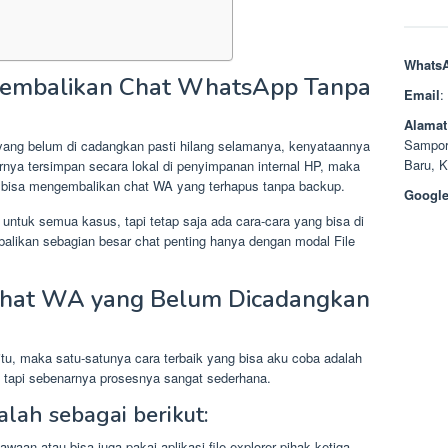
Whats
ngembalikan Chat WhatsApp Tanpa
Email
:
Alamat
Sampor
ang belum di cadangkan pasti hilang selamanya, kenyataannya
Baru, 
rnya tersimpan secara lokal di penyimpanan internal HP, maka
h bisa mengembalikan chat WA yang terhapus tanpa backup.
Google
ntuk semua kasus, tapi tetap saja ada cara-cara yang bisa di
balikan sebagian besar chat penting hanya dengan modal File
hat WA yang Belum Dicadangkan
itu, maka satu-satunya cara terbaik yang bisa aku coba adalah
et, tapi sebenarnya prosesnya sangat sederhana.
ah sebagai berikut:
awaan atau bisa juga pakai aplikasi file explorer pihak ketiga.