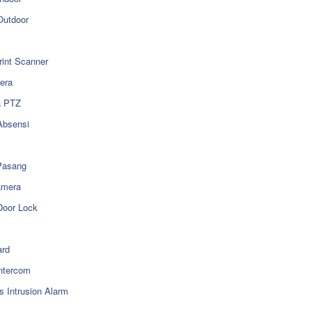
utdoor
rint Scanner
era
a PTZ
Absensi
Pasang
amera
Door Lock
rd
ntercom
s Intrusion Alarm