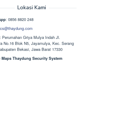
aslinya
saat
adalah:
ini
Lokasi Kami
Rp1.489.000.
adalah:
Rp1.378.000.
App
: 0856 8820 248
cs@thaydung.com
: Perumahan Griya Mulya Indah Jl.
a No.16 Blok N5, Jayamulya, Kec. Serang
Kabupaten Bekasi, Jawa Barat 17330
 Maps Thaydung Security System