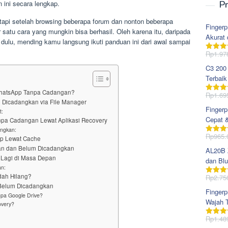
 ini secara lengkap.
Pr
api setelah browsing beberapa forum dan nonton beberapa
Fingerp
 satu cara yang mungkin bisa berhasil. Oleh karena itu, daripada
Akurat 
dulu, mending kamu langsung ikuti panduan ini dari awal sampai
Rp
1.97
Dinila
dari 5
C3 200
Terbaik
WhatsApp Tanpa Cadangan?
Rp
1.69
Dinila
Dicadangkan via File Manager
dari 5
Fingerp
t:
Cepat 
anpa Cadangan Lewat Aplikasi Recovery
angkan:
Rp
965.
up Lewat Cache
Dinila
dari 5
an dan Belum Dicadangkan
AL20B Z
 Lagi di Masa Depan
dan Blu
an:
dah Hilang?
Rp
2.75
Dinila
Belum Dicadangkan
dari 5
Fingerp
npa Google Drive?
Wajah T
overy?
Rp
1.48
Dinila
dari 5