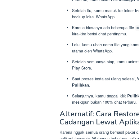
Setelah itu, kamu masuk ke folder
I
backup lokal WhatsApp.
Karena biasanya ada beberapa file
m
kira-kira berisi chat pentingmu.
Lalu, kamu ubah nama file yang kamu
utama oleh WhatsApp.
Setelah semuanya siap, kamu uninstal
Play Store.
Saat proses instalasi ulang selesai
Pulihkan
.
Selanjutnya, kamu tinggal klik
Pulih
meskipun bukan 100% chat terbaru.
Alternatif: Cara Rest
Cadangan Lewat Aplika
Karena nggak semua orang berhasil pakai ca
aplikasi recovery. Walaupun beberapa aplika