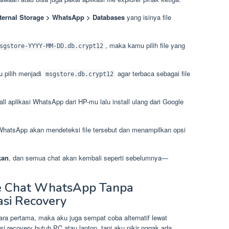
nternal Storage > WhatsApp > Databases
yang isinya file
, maka kamu pilih file yang
sgstore-YYYY-MM-DD.db.crypt12
 pilih menjadi
agar terbaca sebagai file
msgstore.db.crypt12
l aplikasi WhatsApp dari HP-mu lalu install ulang dari Google
, WhatsApp akan mendeteksi file tersebut dan menampilkan opsi
kan
, dan semua chat akan kembali seperti sebelumnya—
ore Chat WhatsApp Tanpa
si Recovery
ra pertama, maka aku juga sempat coba alternatif lewat
si recovery butuh PC atau laptop, tapi aku pikir nggak ada