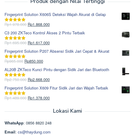
Produk dengan Nilai Tertinggi
Fingerprint Solution X606S Deteksi Wajah Akurat di Gelap
Harga
Harga
Rp
1.978.000
Rp
1.868.000
Dinilai
5.00
aslinya
saat
dari 5
C3 200 ZKTeco Kontrol Akses 2 Pintu Terbaik
adalah:
ini
Rp1.978.000.
adalah:
Harga
Harga
Rp
1.695.000
Rp
1.617.000
Dinilai
5.00
Rp1.868.000.
aslinya
saat
dari 5
Fingerprint Solution P207 Absensi Sidik Jari Cepat & Akurat
adalah:
ini
Rp1.695.000.
adalah:
Harga
Harga
Rp
965.000
Rp
850.000
Dinilai
5.00
Rp1.617.000.
aslinya
saat
dari 5
AL20B ZKTeco Kunci Pintu dengan Sidik Jari dan Bluetooth
adalah:
ini
Rp965.000.
adalah:
Harga
Harga
Rp
2.750.000
Rp
2.668.000
Dinilai
5.00
Rp850.000.
aslinya
saat
dari 5
Fingerprint Solution X609 Fitur Sidik Jari dan Wajah Terbaik
adalah:
ini
Rp2.750.000.
adalah:
Harga
Harga
Rp
1.489.000
Rp
1.378.000
Dinilai
5.00
Rp2.668.000.
aslinya
saat
dari 5
adalah:
ini
Lokasi Kami
Rp1.489.000.
adalah:
Rp1.378.000.
WhatsApp
: 0856 8820 248
Email
:
cs@thaydung.com