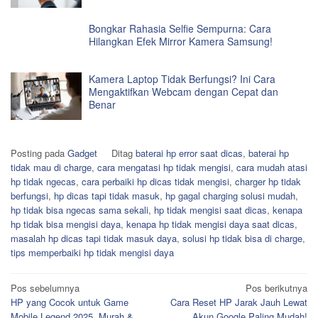
Bongkar Rahasia Selfie Sempurna: Cara
Hilangkan Efek Mirror Kamera Samsung!
Kamera Laptop Tidak Berfungsi? Ini Cara
Mengaktifkan Webcam dengan Cepat dan
Benar
Posting pada
Gadget
Ditag
baterai hp error saat dicas
,
baterai hp
tidak mau di charge
,
cara mengatasi hp tidak mengisi
,
cara mudah atasi
hp tidak ngecas
,
cara perbaiki hp dicas tidak mengisi
,
charger hp tidak
berfungsi
,
hp dicas tapi tidak masuk
,
hp gagal charging solusi mudah
,
hp tidak bisa ngecas sama sekali
,
hp tidak mengisi saat dicas
,
kenapa
hp tidak bisa mengisi daya
,
kenapa hp tidak mengisi daya saat dicas
,
masalah hp dicas tapi tidak masuk daya
,
solusi hp tidak bisa di charge
,
tips memperbaiki hp tidak mengisi daya
Navigasi
Pos sebelumnya
Pos berikutnya
HP yang Cocok untuk Game
Cara Reset HP Jarak Jauh Lewat
pos
Mobile Legend 2025, Murah &
Akun Google Paling Mudah!