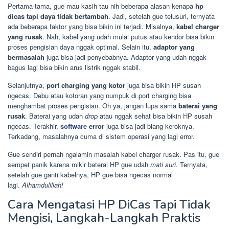
Pertama-tama, gue mau kasih tau nih beberapa alasan kenapa
hp
dicas tapi daya tidak bertambah
. Jadi, setelah gue telusuri, ternyata
ada beberapa faktor yang bisa bikin ini terjadi. Misalnya,
kabel charger
yang rusak
. Nah, kabel yang udah mulai putus atau kendor bisa bikin
proses pengisian daya nggak optimal. Selain itu,
adaptor yang
bermasalah
juga bisa jadi penyebabnya. Adaptor yang udah nggak
bagus lagi bisa bikin arus listrik nggak stabil.
Selanjutnya,
port charging yang kotor
juga bisa bikin HP susah
ngecas. Debu atau kotoran yang numpuk di port charging bisa
menghambat proses pengisian. Oh ya, jangan lupa sama
baterai yang
rusak
. Baterai yang udah
drop
atau nggak sehat bisa bikin HP susah
ngecas. Terakhir,
software
error
juga bisa jadi biang keroknya.
Terkadang, masalahnya cuma di sistem operasi yang lagi error.
Gue sendiri pernah ngalamin masalah kabel charger rusak. Pas itu, gue
sempet panik karena mikir baterai HP gue udah
mati suri
. Ternyata,
setelah gue ganti kabelnya, HP gue bisa ngecas normal
lagi.
Alhamdulillah!
Cara Mengatasi HP DiCas Tapi Tidak
Mengisi, Langkah-Langkah Praktis