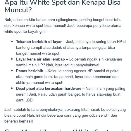
Apa Itu White Spot dan Kenapa Bisa
Muncul?
Nah, sebelum kita bahas cara ngilanginnya, penting banget buat tahu
dulu kenapa white spot bisa muncul! Jadi, beberapa penyebab utama
white spot itu kayak gini:
Tekanan berlebih di layar
– Jadi, misalnya lo sering taruh HP di
kantong sempit atau duduk di atasnya tanpa sengaja, bisa
banget muncul white spot!
Layar kena air atau lembap
– Lo pernah nggak sih kehujanan
sambil main HP? Nah, bisa jadi itu penyebabnya!
Panas berlebih
– Kalau lo sering ngecas HP sambil di pakai
atau main game berat tanpa henti, layar bisa kepanasan dan
akhirnya muncul white spot!
Dead pixel atau kerusakan hardware
– Nah, ini sih yang paling
serem! Jadi, kalau udah parah banget, lo harus siap-siap buat
ganti LCD!
Jadi, setelah lo tahu penyebabnya, sekarang kita masuk ke solusi yang
bisa lo coba! Nah, ini dia beberapa cara yang gue coba sendiri dan
beneran berhasil!