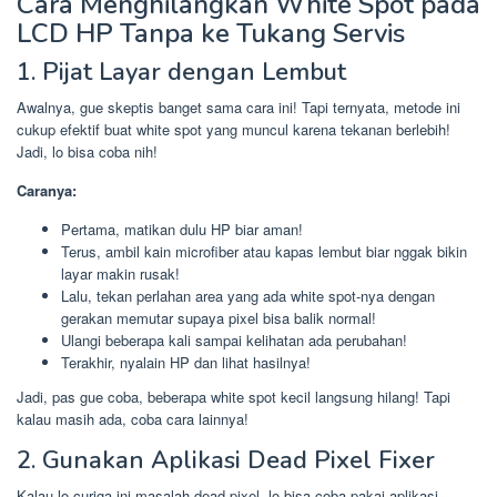
Cara Menghilangkan White Spot pada
LCD HP Tanpa ke Tukang Servis
1. Pijat Layar dengan Lembut
Awalnya, gue skeptis banget sama cara ini! Tapi ternyata, metode ini
cukup efektif buat white spot yang muncul karena tekanan berlebih!
Jadi, lo bisa coba nih!
Caranya:
Pertama, matikan dulu HP biar aman!
Terus, ambil kain microfiber atau kapas lembut biar nggak bikin
layar makin rusak!
Lalu, tekan perlahan area yang ada white spot-nya dengan
gerakan memutar supaya pixel bisa balik normal!
Ulangi beberapa kali sampai kelihatan ada perubahan!
Terakhir, nyalain HP dan lihat hasilnya!
Jadi, pas gue coba, beberapa white spot kecil langsung hilang! Tapi
kalau masih ada, coba cara lainnya!
2. Gunakan Aplikasi Dead Pixel Fixer
Kalau lo curiga ini masalah dead pixel, lo bisa coba pakai aplikasi