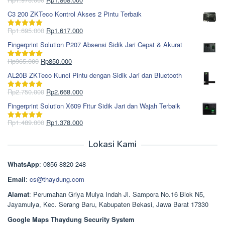
Dinilai
5.00
aslinya
saat
dari 5
C3 200 ZKTeco Kontrol Akses 2 Pintu Terbaik
adalah:
ini
Rp1.978.000.
adalah:
Harga
Harga
Rp
1.695.000
Rp
1.617.000
Dinilai
5.00
Rp1.868.000.
aslinya
saat
dari 5
Fingerprint Solution P207 Absensi Sidik Jari Cepat & Akurat
adalah:
ini
Rp1.695.000.
adalah:
Harga
Harga
Rp
965.000
Rp
850.000
Dinilai
5.00
Rp1.617.000.
aslinya
saat
dari 5
AL20B ZKTeco Kunci Pintu dengan Sidik Jari dan Bluetooth
adalah:
ini
Rp965.000.
adalah:
Harga
Harga
Rp
2.750.000
Rp
2.668.000
Dinilai
5.00
Rp850.000.
aslinya
saat
dari 5
Fingerprint Solution X609 Fitur Sidik Jari dan Wajah Terbaik
adalah:
ini
Rp2.750.000.
adalah:
Harga
Harga
Rp
1.489.000
Rp
1.378.000
Dinilai
5.00
Rp2.668.000.
aslinya
saat
dari 5
adalah:
ini
Lokasi Kami
Rp1.489.000.
adalah:
Rp1.378.000.
WhatsApp
: 0856 8820 248
Email
:
cs@thaydung.com
Alamat
: Perumahan Griya Mulya Indah Jl. Sampora No.16 Blok N5,
Jayamulya, Kec. Serang Baru, Kabupaten Bekasi, Jawa Barat 17330
Google Maps Thaydung Security System