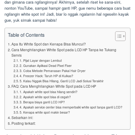
dan gimana cara ngilanginnya! Akhirnya, setelah riset ke sana-sini,
nonton YouTube, sampai hampir ganti HP, gue nemu beberapa cara buat
ngilangin white spot ini! Jadi, biar lo nggak ngalamin hal ngeselin kayak
gue, yuk simak sampai habis!
Table of Contents
Apa Itu White Spot dan Kenapa Bisa Muncul?
Cara Menghilangkan White Spot pada LCD HP Tanpa ke Tukang
Servis
1. Pijat Layar dengan Lembut
2. Gunakan Aplikasi Dead Pixel Fixer
3. Coba Metode Pemanasan Pakai Hair Dryer
4. Freezer Hack: Taruh HP di Kulkas?
5. Kalau Nggak Bisa Hilang, Ganti LCD Jadi Solusi Terakhir
FAQ: Cara Menghilangkan White Spot pada LCD HP
1. Apakah white spot bisa hilang sendiri?
2. Apakah white spot bisa di cegah?
3. Berapa biaya ganti LCD HP?
4. Apakah service center bisa memperbaiki white spot tanpa ganti LCD?
5. Kenapa white spot makin besar?
Sebarkan ini:
Posting terkait: