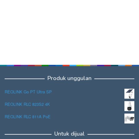
Produk unggulan
REOLINK Go PT Ultra SP
REOLINK RLC 823S2 4K
REOLINK RLC 811A PoE
Untuk dijual