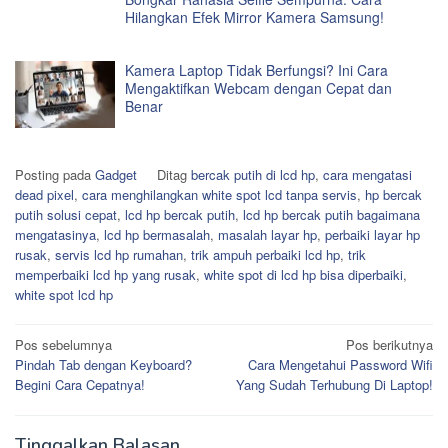
Hilangkan Efek Mirror Kamera Samsung!
Kamera Laptop Tidak Berfungsi? Ini Cara
Mengaktifkan Webcam dengan Cepat dan
Benar
Posting pada
Gadget
Ditag
bercak putih di lcd hp
,
cara mengatasi
dead pixel
,
cara menghilangkan white spot lcd tanpa servis
,
hp bercak
putih solusi cepat
,
lcd hp bercak putih
,
lcd hp bercak putih bagaimana
mengatasinya
,
lcd hp bermasalah
,
masalah layar hp
,
perbaiki layar hp
rusak
,
servis lcd hp rumahan
,
trik ampuh perbaiki lcd hp
,
trik
memperbaiki lcd hp yang rusak
,
white spot di lcd hp bisa diperbaiki
,
white spot lcd hp
Navigasi
Pos sebelumnya
Pos berikutnya
Pindah Tab dengan Keyboard?
Cara Mengetahui Password Wifi
pos
Begini Cara Cepatnya!
Yang Sudah Terhubung Di Laptop!
Tinggalkan Balasan