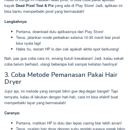
kayak
Dead Pixel Test & Fix
yang ada di Play Store! Jadi, aplikasi ini
bisa bantu memperbaiki pixel yang bermasalah!
Langkahnya:
Pertama, download dulu aplikasinya dari
Play Store
!
Terus, jalankan mode perbaikan selama 10-30 menit biar pixel
bisa nyala lagi!
Habis itu, restart HP lo dan cek apakah white spot berkurang!
Nah, pas gue coba cara ini, emang butuh kesabaran! Jadi, kalau sekali
coba belum berhasil, ulangi beberapa kali sampai keliatan hasilnya!
3. Coba Metode Pemanasan Pakai Hair
Dryer
Jujur aja, ini metode yang sempet bikin gue deg-degan banget! Tapi
ternyata, kalau di lakukan dengan hati-hati, cara ini bisa efektif buat
memperbaiki layar yang bermasalah!
Caranya:
Pertama, matikan HP lo dulu dan lepas casing biar lebih aman!
Terus, nyalain hair dryer dengan suhu rendah supaya nggak bikin