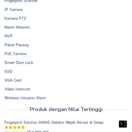
Fingerprint Scanner
IP Camera
Kamera PTZ
Mesin Absensi
NVR
Paket Pasang
PoE Camera
Smart Door Lock
SSD
VGA Card
Video Intercom
Wireless Intrusion Alarm
Produk dengan Nilai Tertinggi
Fingerprint Solution X606S Deteksi Wajah Akurat di Gelap
Harga
Harga
Rp
1.978.000
Rp
1.868.000