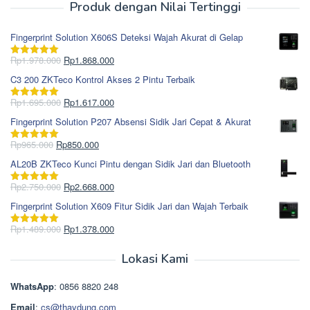
Produk dengan Nilai Tertinggi
Fingerprint Solution X606S Deteksi Wajah Akurat di Gelap
Harga
Harga
Rp
1.978.000
Rp
1.868.000
Dinilai
5.00
aslinya
saat
dari 5
C3 200 ZKTeco Kontrol Akses 2 Pintu Terbaik
adalah:
ini
Rp1.978.000.
adalah:
Harga
Harga
Rp
1.695.000
Rp
1.617.000
Dinilai
5.00
Rp1.868.000.
aslinya
saat
dari 5
Fingerprint Solution P207 Absensi Sidik Jari Cepat & Akurat
adalah:
ini
Rp1.695.000.
adalah:
Harga
Harga
Rp
965.000
Rp
850.000
Dinilai
5.00
Rp1.617.000.
aslinya
saat
dari 5
AL20B ZKTeco Kunci Pintu dengan Sidik Jari dan Bluetooth
adalah:
ini
Rp965.000.
adalah:
Harga
Harga
Rp
2.750.000
Rp
2.668.000
Dinilai
5.00
Rp850.000.
aslinya
saat
dari 5
Fingerprint Solution X609 Fitur Sidik Jari dan Wajah Terbaik
adalah:
ini
Rp2.750.000.
adalah:
Harga
Harga
Rp
1.489.000
Rp
1.378.000
Dinilai
5.00
Rp2.668.000.
aslinya
saat
dari 5
adalah:
ini
Lokasi Kami
Rp1.489.000.
adalah:
Rp1.378.000.
WhatsApp
: 0856 8820 248
Email
:
cs@thaydung.com