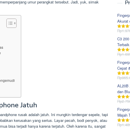
memperpanjang umur perangkat tersebut. Jadi, yuk, simak
Pr
Fingerp
Akurat 
Rp
1.97
Dinila
dari 5
C3 200
Terbaik
as
e
Rp
1.69
Dinila
dari 5
Fingerp
Cepat 
Rp
965.
Dinila
engemudi
dari 5
AL20B Z
dan Blu
Rp
2.75
Dinila
phone Jatuh
dari 5
Fingerp
handphone rusak adalah jatuh. Ini mungkin terdengar sepele, tapi
Wajah T
babkan kerusakan yang serius. Layar pecah, bodi penyok, atau
Rp
1.48
 bisa terjadi hanya karena terjatuh. Oleh karena itu, sangat
Dinila
dari 5