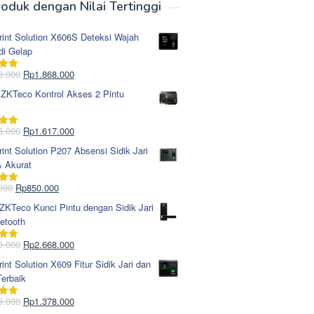
oduk dengan Nilai Tertinggi
rint Solution X606S Deteksi Wajah
di Gelap
Harga
Harga
8.000
Rp
1.868.000
i
5.00
aslinya
saat
 ZKTeco Kontrol Akses 2 Pintu
adalah:
ini
Rp1.978.000.
adalah:
Rp1.868.000.
Harga
Harga
5.000
Rp
1.617.000
i
5.00
aslinya
saat
rint Solution P207 Absensi Sidik Jari
adalah:
ini
& Akurat
Rp1.695.000.
adalah:
Rp1.617.000.
Harga
Harga
000
Rp
850.000
i
5.00
aslinya
saat
KTeco Kunci Pintu dengan Sidik Jari
adalah:
ini
etooth
Rp965.000.
adalah:
Rp850.000.
Harga
Harga
0.000
Rp
2.668.000
i
5.00
aslinya
saat
rint Solution X609 Fitur Sidik Jari dan
adalah:
ini
erbaik
Rp2.750.000.
adalah:
Rp2.668.000.
Harga
Harga
9.000
Rp
1.378.000
i
5.00