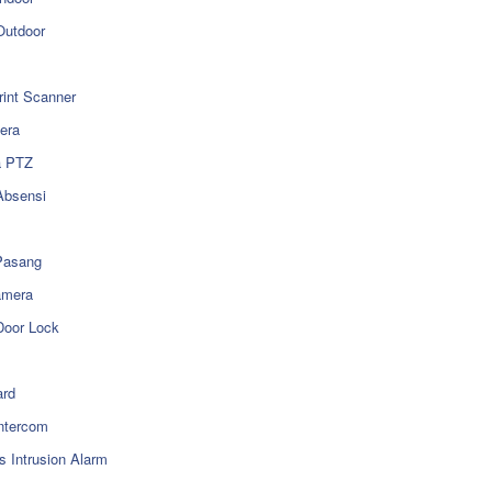
utdoor
rint Scanner
era
a PTZ
Absensi
Pasang
amera
Door Lock
rd
ntercom
s Intrusion Alarm