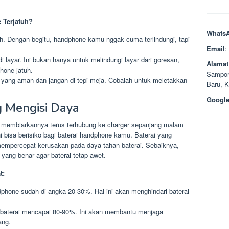
 Terjatuh?
Whats
h. Dengan begitu, handphone kamu nggak cuma terlindungi, tapi
Email
:
 layar. Ini bukan hanya untuk melindungi layar dari goresan,
Alamat
hone jatuh.
Sampor
 yang aman dan jangan di tepi meja. Cobalah untuk meletakkan
Baru, 
Google
g Mengisi Daya
 membiarkannya terus terhubung ke charger sepanjang malam
i bisa berisiko bagi baterai handphone kamu. Baterai yang
a mempercepat kerusakan pada daya tahan baterai. Sebaiknya,
ang benar agar baterai tetap awet.
t:
dphone sudah di angka 20-30%. Hal ini akan menghindari baterai
h baterai mencapai 80-90%. Ini akan membantu menjaga
ang.