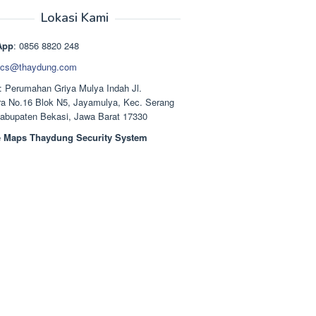
aslinya
saat
adalah:
ini
Lokasi Kami
Rp1.489.000.
adalah:
Rp1.378.000.
App
: 0856 8820 248
cs@thaydung.com
: Perumahan Griya Mulya Indah Jl.
a No.16 Blok N5, Jayamulya, Kec. Serang
Kabupaten Bekasi, Jawa Barat 17330
 Maps Thaydung Security System