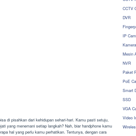
CCTV O
DVR
Fingerp
IP Cam
Kamer
Mesin 
NVR
Paket 
PoE C
Smart 
SSD
VGA Ca
Video I
sa di pisahkan dari kehidupan sehari-hari. Kamu pasti setuju,
ejati yang menemani setiap langkah? Nah, biar handphone kamu
Wireles
rapa hal yang perlu kamu perhatikan. Tentunya, dengan cara