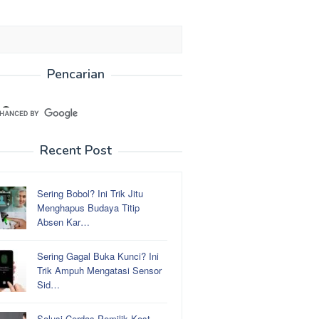
Pencarian
Recent Post
Sering Bobol? Ini Trik Jitu
Menghapus Budaya Titip
Absen Kar…
Sering Gagal Buka Kunci? Ini
Trik Ampuh Mengatasi Sensor
Sid…
Solusi Cerdas Pemilik Kost