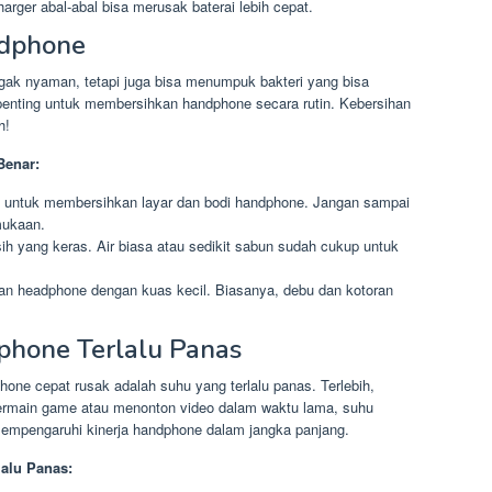
arger abal-abal bisa merusak baterai lebih cepat.
ndphone
ak nyaman, tetapi juga bisa menumpuk bakteri yang bisa
penting untuk membersihkan handphone secara rutin. Kebersihan
h!
Benar:
t untuk membersihkan layar dan bodi handphone. Jangan sampai
mukaan.
h yang keras. Air biasa atau sedikit sabun sudah cukup untuk
dan headphone dengan kuas kecil. Biasanya, debu dan kotoran
phone Terlalu Panas
one cepat rusak adalah suhu yang terlalu panas. Terlebih,
bermain game atau menonton video dalam waktu lama, suhu
mempengaruhi kinerja handphone dalam jangka panjang.
alu Panas: