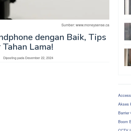
Sumber: www.moneysense.ca
dphone dengan Baik, Tips
 Tahan Lama!
Diposting pada
Desember 22, 2024
Access
Akses 
Barrier
Boom B
CCTV I