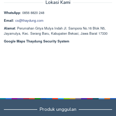
adalah:
ini
Lokasi Kami
Rp1.489.000.
adalah:
Rp1.378.000.
WhatsApp
: 0856 8820 248
Email
:
cs@thaydung.com
Alamat
: Perumahan Griya Mulya Indah Jl. Sampora No.16 Blok N5,
Jayamulya, Kec. Serang Baru, Kabupaten Bekasi, Jawa Barat 17330
Google Maps Thaydung Security System
Produk unggulan