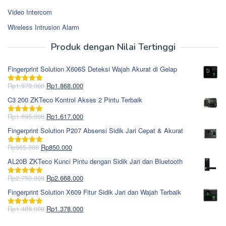
Video Intercom
Wireless Intrusion Alarm
Produk dengan Nilai Tertinggi
Fingerprint Solution X606S Deteksi Wajah Akurat di Gelap
Harga
Harga
Rp
1.978.000
Rp
1.868.000
Dinilai
5.00
aslinya
saat
dari 5
C3 200 ZKTeco Kontrol Akses 2 Pintu Terbaik
adalah:
ini
Rp1.978.000.
adalah:
Harga
Harga
Rp
1.695.000
Rp
1.617.000
Dinilai
5.00
Rp1.868.000.
aslinya
saat
dari 5
Fingerprint Solution P207 Absensi Sidik Jari Cepat & Akurat
adalah:
ini
Rp1.695.000.
adalah:
Harga
Harga
Rp
965.000
Rp
850.000
Dinilai
5.00
Rp1.617.000.
aslinya
saat
dari 5
AL20B ZKTeco Kunci Pintu dengan Sidik Jari dan Bluetooth
adalah:
ini
Rp965.000.
adalah:
Harga
Harga
Rp
2.750.000
Rp
2.668.000
Dinilai
5.00
Rp850.000.
aslinya
saat
dari 5
Fingerprint Solution X609 Fitur Sidik Jari dan Wajah Terbaik
adalah:
ini
Rp2.750.000.
adalah:
Harga
Harga
Rp
1.489.000
Rp
1.378.000
Dinilai
5.00
Rp2.668.000.
aslinya
saat
dari 5