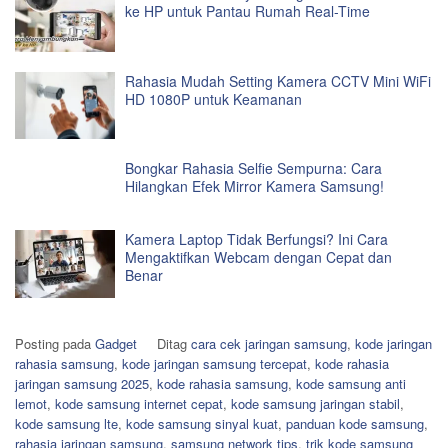
ke HP untuk Pantau Rumah Real-Time
Rahasia Mudah Setting Kamera CCTV Mini WiFi
HD 1080P untuk Keamanan
Bongkar Rahasia Selfie Sempurna: Cara
Hilangkan Efek Mirror Kamera Samsung!
Kamera Laptop Tidak Berfungsi? Ini Cara
Mengaktifkan Webcam dengan Cepat dan
Benar
Posting pada
Gadget
Ditag
cara cek jaringan samsung
,
kode jaringan
rahasia samsung
,
kode jaringan samsung tercepat
,
kode rahasia
jaringan samsung 2025
,
kode rahasia samsung
,
kode samsung anti
lemot
,
kode samsung internet cepat
,
kode samsung jaringan stabil
,
kode samsung lte
,
kode samsung sinyal kuat
,
panduan kode samsung
,
rahasia jaringan samsung
,
samsung network tips
,
trik kode samsung