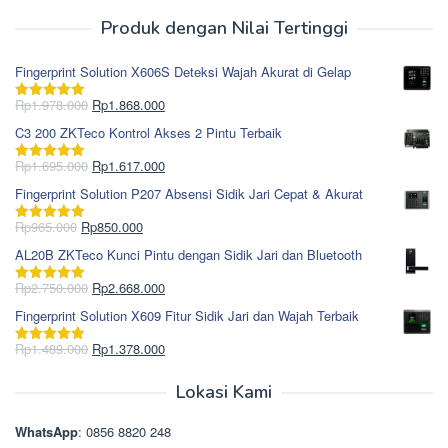
Produk dengan Nilai Tertinggi
Fingerprint Solution X606S Deteksi Wajah Akurat di Gelap
Harga
Harga
Rp
1.978.000
Rp
1.868.000
Dinilai
5.00
aslinya
saat
dari 5
C3 200 ZKTeco Kontrol Akses 2 Pintu Terbaik
adalah:
ini
Rp1.978.000.
adalah:
Harga
Harga
Rp
1.695.000
Rp
1.617.000
Dinilai
5.00
Rp1.868.000.
aslinya
saat
dari 5
Fingerprint Solution P207 Absensi Sidik Jari Cepat & Akurat
adalah:
ini
Rp1.695.000.
adalah:
Harga
Harga
Rp
965.000
Rp
850.000
Dinilai
5.00
Rp1.617.000.
aslinya
saat
dari 5
AL20B ZKTeco Kunci Pintu dengan Sidik Jari dan Bluetooth
adalah:
ini
Rp965.000.
adalah:
Harga
Harga
Rp
2.750.000
Rp
2.668.000
Dinilai
5.00
Rp850.000.
aslinya
saat
dari 5
Fingerprint Solution X609 Fitur Sidik Jari dan Wajah Terbaik
adalah:
ini
Rp2.750.000.
adalah:
Harga
Harga
Rp
1.489.000
Rp
1.378.000
Dinilai
5.00
Rp2.668.000.
aslinya
saat
dari 5
adalah:
ini
Lokasi Kami
Rp1.489.000.
adalah:
Rp1.378.000.
WhatsApp
: 0856 8820 248